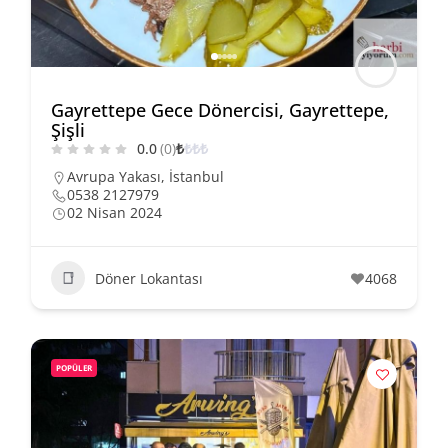
Gayrettepe Gece Dönercisi, Gayrettepe,
Şişli
0.0
(0)
₺
₺
₺
₺
Avrupa Yakası
,
İstanbul
0538 2127979
02 Nisan 2024
Döner Lokantası
4068
POPÜLER