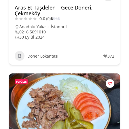
Aras Et Taşdelen – Gece Döneri,
Çekmeköy
0.0
(0)
₺
₺
₺
₺
Anadolu Yakası
,
İstanbul
0216 5091010
30 Eylül 2024
Döner Lokantası
372
POPÜLER