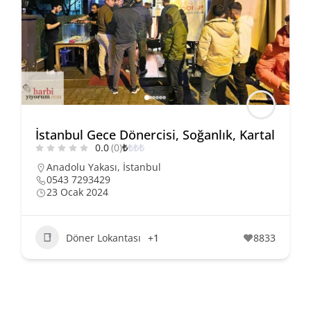
İstanbul Gece Dönercisi, Soğanlık, Kartal
0.0
(0)
₺
₺
₺
₺
Anadolu Yakası
,
İstanbul
0543 7293429
23 Ocak 2024
Döner Lokantası
+1
8833