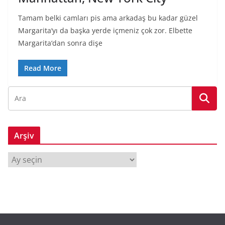
Tamam belki camları pis ama arkadaş bu kadar güzel
Margarita‘yı da başka yerde içmeniz çok zor. Elbette
Margarita‘dan sonra dişe
Read More
Arşiv
A
r
ş
i
v