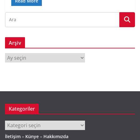
Read More
Arşiv
A
r
ş
i
v
Kategoriler
Kategoriler
İletişim – Künye – Hakkımızda