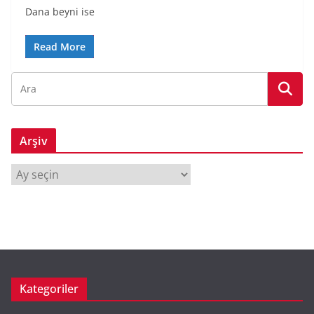
Dana beyni ise
Read More
Arşiv
A
r
ş
i
v
Kategoriler