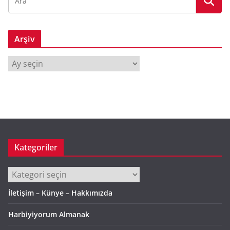
Arşiv
A
r
ş
i
v
Kategoriler
Kategoriler
İletişim – Künye – Hakkımızda
Harbiyiyorum Almanak