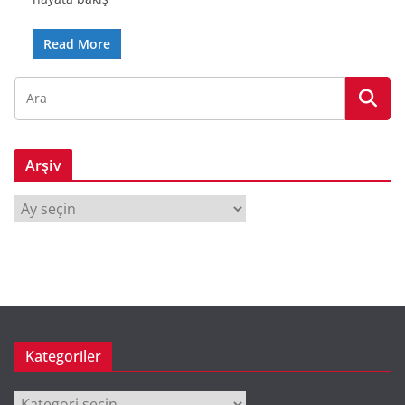
Read More
Arşiv
A
r
ş
i
v
Kategoriler
Kategoriler