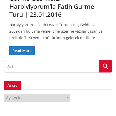
Harbiyiyorum’la Fatih Gurme
Turu | 23.01.2016
Harbiyiyorum’la Fatih Lezzet Turuna Hoş Geldiniz!
2009’dan bu yana yeme-içme üzerine yazılar yazan ve
özellikle Türk yemek kültürünün gelecek nesillere
Read More
Arşiv
A
r
ş