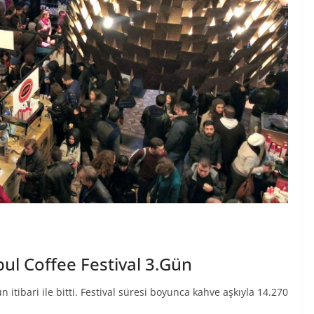
bul Coffee Festival 3.Gün
n itibari ile bitti. Festival süresi boyunca kahve aşkıyla 14.270