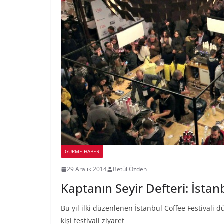
GURME HABER
29 Aralık 2014
Betül Özden
Kaptanın Seyir Defteri: İstan
Bu yıl ilki düzenlenen İstanbul Coffee Festivali dü
kişi festivali ziyaret