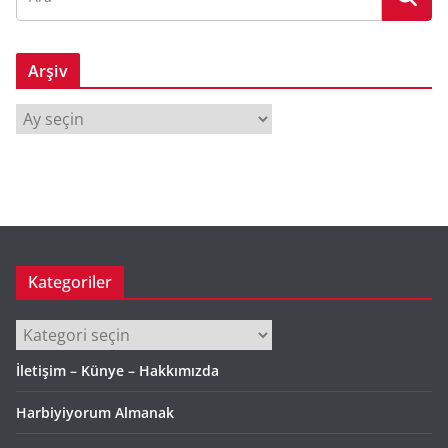
Arşiv
A
r
ş
i
v
Kategoriler
Kategoriler
İletişim – Künye – Hakkımızda
Harbiyiyorum Almanak