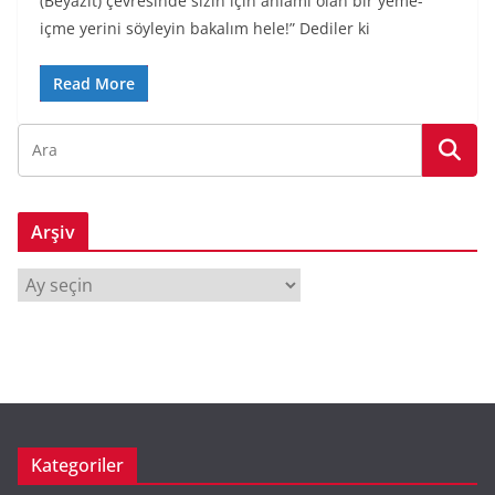
(Beyazıt) çevresinde sizin için anlamı olan bir yeme-
içme yerini söyleyin bakalım hele!” Dediler ki
Read More
Arşiv
A
r
ş
i
v
Kategoriler