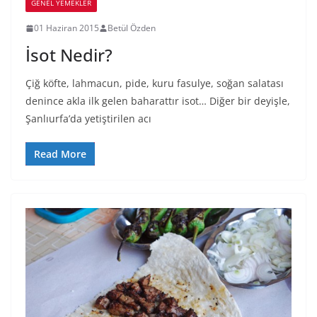
GENEL YEMEKLER
01 Haziran 2015
Betül Özden
İsot Nedir?
Çiğ köfte, lahmacun, pide, kuru fasulye, soğan salatası
denince akla ilk gelen baharattır isot… Diğer bir deyişle,
Şanlıurfa’da yetiştirilen acı
Read More