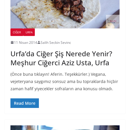
CIĞER
URFA
11 Nisan 2014
Salih Seckin Sevinc
Urfa’da Ciğer Şiş Nerede Yenir?
Meşhur Ciğerci Aziz Usta, Urfa
(Önce buna tıklayın! Aferin. Teşekkürler.) Vegana,
vejeteryana saygımız sonsuz ama bu topraklarda hiçbir
zaman hafif yiyecekler sofraların ana konusu olmadı.
Read More