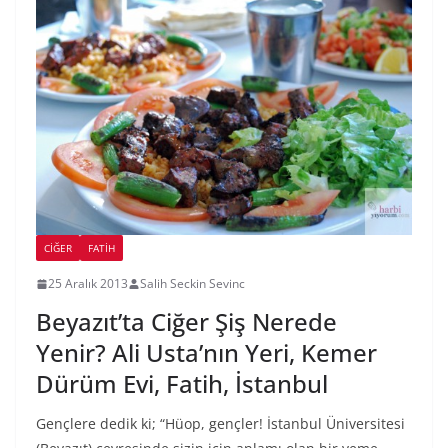
CIĞER
FATIH
25 Aralık 2013
Salih Seckin Sevinc
Beyazıt’ta Ciğer Şiş Nerede
Yenir? Ali Usta’nın Yeri, Kemer
Dürüm Evi, Fatih, İstanbul
Gençlere dedik ki; “Hüop, gençler! İstanbul Üniversitesi