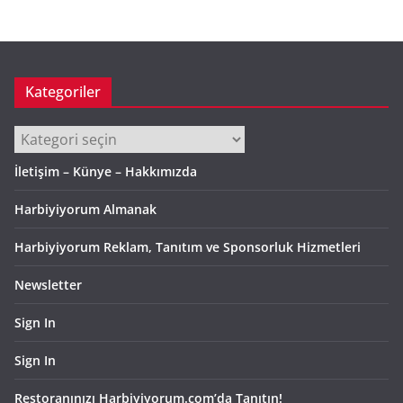
i
v
Kategoriler
Kategoriler
İletişim – Künye – Hakkımızda
Harbiyiyorum Almanak
Harbiyiyorum Reklam, Tanıtım ve Sponsorluk Hizmetleri
Newsletter
Sign In
Sign In
Restoranınızı Harbiyiyorum.com’da Tanıtın!