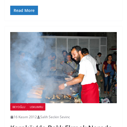
Read More
BEYOĞLU
USKUMRU
16 Kasım 2012
Salih Seckin Sevinc