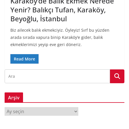
Karaköy’de Balık Ekmek Nerede
Yenir? Balıkçı Tufan, Karaköy,
Beyoğlu, İstanbul
Biz ailecek balık ekmekciyiz. Öyleyiz! Sırf bu yüzden
arada sırada vapura binip Karaköy’e gider, balık
ekmeklerimizi yeyip eve geri döneriz.
Read More
Arşiv
A
r
ş