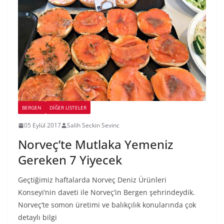
BERGEN
DIĞER LISTELER
05 Eylül 2017
Salih Seckin Sevinc
Norveç’te Mutlaka Yemeniz
Gereken 7 Yiyecek
Geçtiğimiz haftalarda Norveç Deniz Ürünleri
Konseyi‘nin daveti ile Norveç’in Bergen şehrindeydik.
Norveç’te somon üretimi ve balıkçılık konularında çok
detaylı bilgi