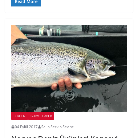
Read More
BERGEN
GURME HABER
04 Eylül 2017
Salih Seckin Sevinc