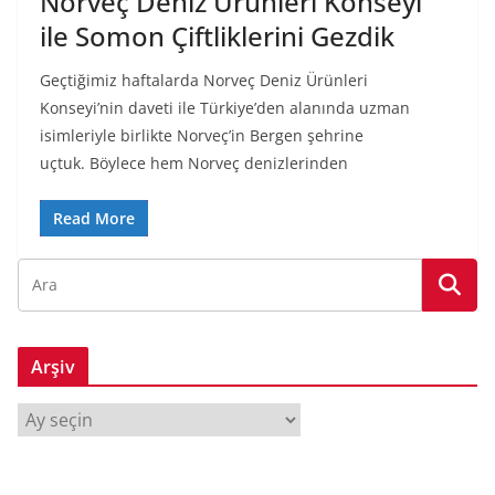
Norveç Deniz Ürünleri Konseyi
ile Somon Çiftliklerini Gezdik
Geçtiğimiz haftalarda Norveç Deniz Ürünleri
Konseyi’nin daveti ile Türkiye’den alanında uzman
isimleriyle birlikte Norveç’in Bergen şehrine
uçtuk. Böylece hem Norveç denizlerinden
Read More
Arşiv
A
r
ş