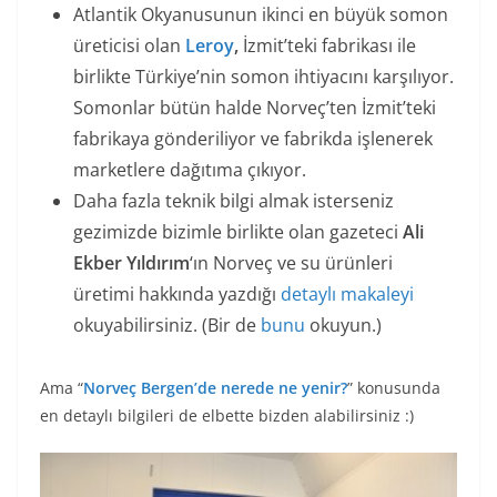
Atlantik Okyanusunun ikinci en büyük somon
üreticisi olan
Leroy
,
İzmit’teki fabrikası ile
birlikte Türkiye’nin somon ihtiyacını karşılıyor.
Somonlar bütün halde Norveç’ten İzmit’teki
fabrikaya gönderiliyor ve fabrikda işlenerek
marketlere dağıtıma çıkıyor.
Daha fazla teknik bilgi almak isterseniz
gezimizde bizimle birlikte olan gazeteci
Ali
Ekber Yıldırım
‘ın Norveç ve su ürünleri
üretimi hakkında yazdığı
detaylı makaleyi
okuyabilirsiniz. (Bir de
bunu
okuyun.)
Ama “
Norveç
Bergen’de nerede ne yenir
?
” konusunda
en detaylı bilgileri de elbette bizden alabilirsiniz :)