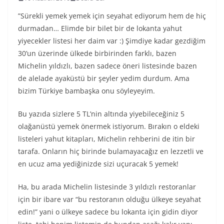
”Sürekli yemek yemek için seyahat ediyorum hem de hiç
durmadan… Elimde bir bilet bir de lokanta yahut
yiyecekler listesi her daim var :) Şimdiye kadar gezdiğim
30’un üzerinde ülkede birbirinden farklı, bazen
Michelin yıldızlı, bazen sadece öneri listesinde bazen
de alelade ayaküstü bir şeyler yedim durdum. Ama
bizim Türkiye bambaşka onu söyleyeyim.
Bu yazıda sizlere 5 TL’nin altında yiyebileceğiniz 5
olağanüstü yemek önermek istiyorum. Bırakın o eldeki
listeleri yahut kitapları, Michelin rehberini de itin bir
tarafa. Onların hiç birinde bulamayacağız en lezzetli ve
en ucuz ama yediğinizde sizi uçuracak 5 yemek!
Ha, bu arada Michelin listesinde 3 yıldızlı restoranlar
için bir ibare var “bu restoranın olduğu ülkeye seyahat
edin!” yani o ülkeye sadece bu lokanta için gidin diyor