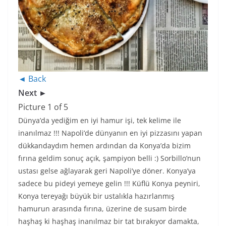
◄ Back
Next ►
Picture 1 of 5
Dünya’da yediğim en iyi hamur işi, tek kelime ile
inanılmaz !!! Napoli’de dünyanın en iyi pizzasını yapan
dükkandaydım hemen ardından da Konya’da bizim
fırına geldim sonuç açık, şampiyon belli :) Sorbillo’nun
ustası gelse ağlayarak geri Napoli’ye döner. Konya’ya
sadece bu pideyi yemeye gelin !!! Küflü Konya peyniri,
Konya tereyağı büyük bir ustalıkla hazırlanmış
hamurun arasında fırına, üzerine de susam birde
haşhaş ki haşhaş inanılmaz bir tat bırakıyor damakta,