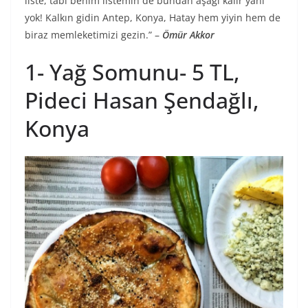
liste, tabi benim listemin de bundan aşağı kalır yanı
yok! Kalkın gidin Antep, Konya, Hatay hem yiyin hem de
biraz memleketimizi gezin.” –
Ömür Akkor
1- Yağ Somunu- 5 TL,
Pideci Hasan Şendağlı,
Konya