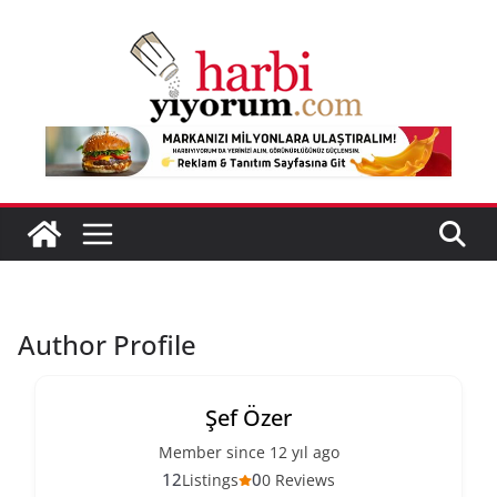
Skip
to
content
Author Profile
Şef Özer
Member since 12 yıl ago
12
0
Listings
0 Reviews