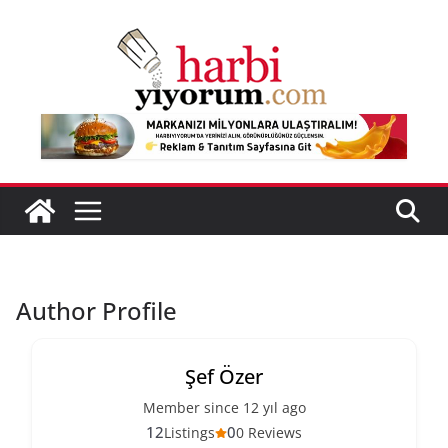
Skip
to
content
Author Profile
Şef Özer
Member since 12 yıl ago
12
0
Listings
0 Reviews