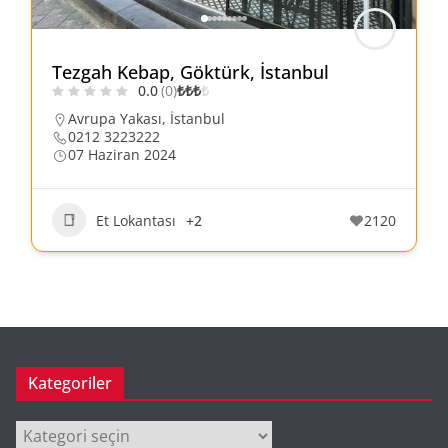
Tezgah Kebap, Göktürk, İstanbul
0.0
(0)
₺
₺
₺
₺
Avrupa Yakası
,
İstanbul
0212 3223222
07 Haziran 2024
Et Lokantası
+2
2120
Kategoriler
Kategoriler