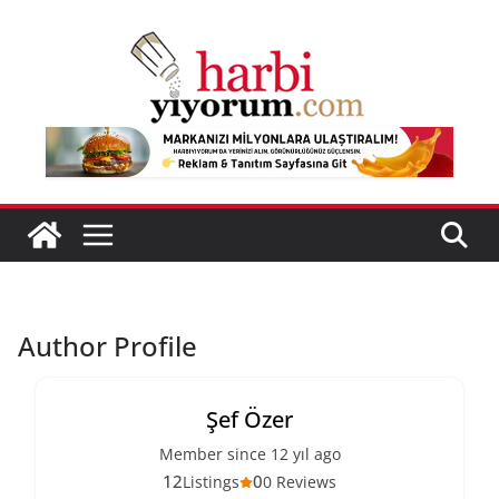
Skip
to
content
Author Profile
Şef Özer
Member since 12 yıl ago
12
0
Listings
0 Reviews