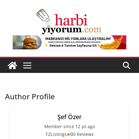
Skip
to
content
Author Profile
Şef Özer
Member since 12 yıl ago
12
0
Listings
0 Reviews