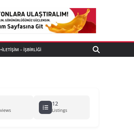
•İLETIŞIM – İŞBIRLIĞI
12
eviews
Listings