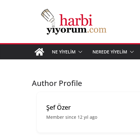
Skip
to
content
NE YİYELİM
NEREDE YİYELİM
Author Profile
Şef Özer
Member since 12 yıl ago