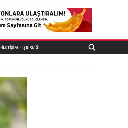
•İLETIŞIM – İŞBIRLIĞI