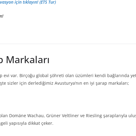
vasyon için tıklayın! (ETS Tur)
n!
p Markaları
ap evi var. Birçoğu global şöhreti olan üzümleri kendi bağlarında yet
şte sizler için derlediğimiz Avusturya’nın en iyi şarap markaları;
olan Domäne Wachau, Grüner Veltliner ve Riesling şaraplarıyla ulus
eli yapısıyla dikkat çeker.