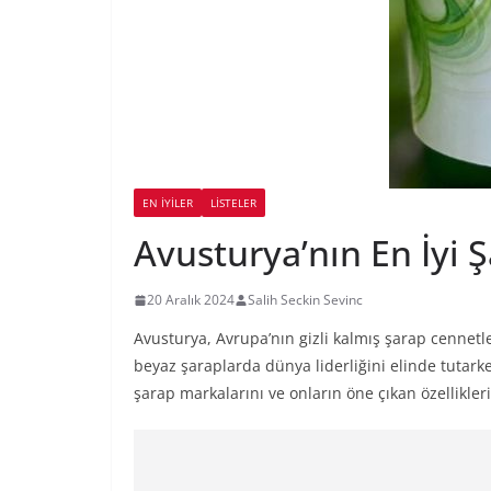
EN İYILER
LİSTELER
Avusturya’nın En İyi 
20 Aralık 2024
Salih Seckin Sevinc
Avusturya, Avrupa’nın gizli kalmış şarap cennetler
beyaz şaraplarda dünya liderliğini elinde tutarken
şarap markalarını ve onların öne çıkan özellikler