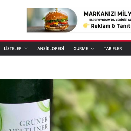
LİSTELER
ANSİKLOPEDİ
GURME
TARİFLER