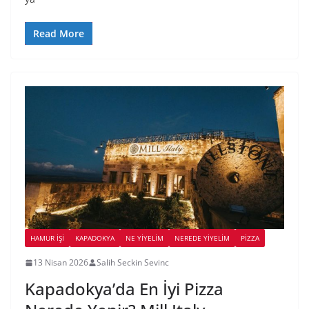
Read More
HAMUR İŞI
KAPADOKYA
NE YİYELİM
NEREDE YİYELİM
PIZZA
13 Nisan 2026
Salih Seckin Sevinc
Kapadokya’da En İyi Pizza