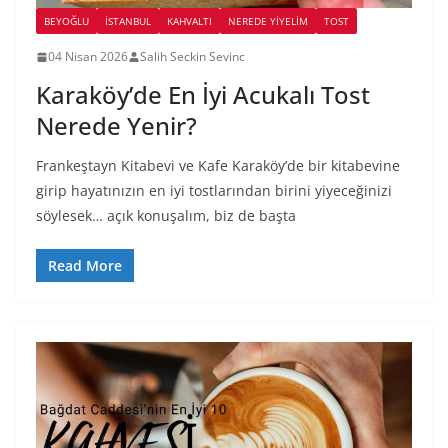
BEYOĞLU
İSTANBUL
KAHVALTI
NEREDE YİYELİM
TOST
04 Nisan 2026
Salih Seckin Sevinc
Karaköy’de En İyi Acukalı Tost
Nerede Yenir?
Frankeştayn Kitabevi ve Kafe Karaköy’de bir kitabevine
girip hayatınızın en iyi tostlarından birini yiyeceğinizi
söylesek… açık konuşalım, biz de başta
Read More