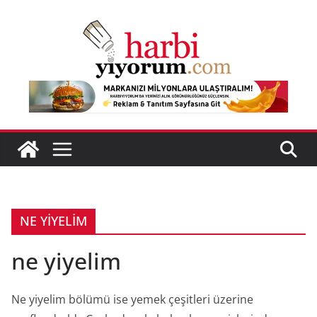
Skip
to
content
NE YİYELİM
ne yiyelim
Ne yiyelim bölümü ise yemek çeşitleri üzerine