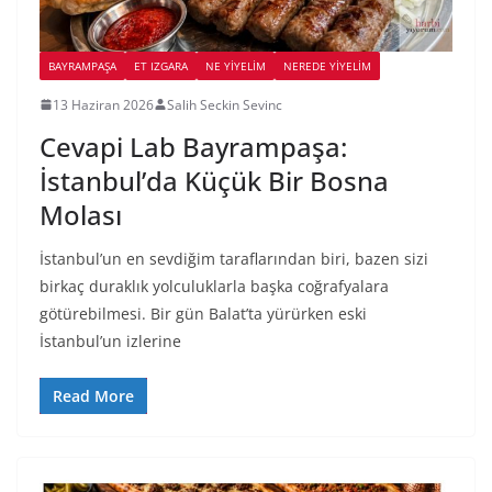
BAYRAMPAŞA
ET IZGARA
NE YİYELİM
NEREDE YİYELİM
13 Haziran 2026
Salih Seckin Sevinc
Cevapi Lab Bayrampaşa:
İstanbul’da Küçük Bir Bosna
Molası
İstanbul’un en sevdiğim taraflarından biri, bazen sizi
birkaç duraklık yolculuklarla başka coğrafyalara
götürebilmesi. Bir gün Balat’ta yürürken eski
İstanbul’un izlerine
Read More