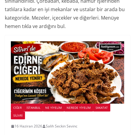
sınıflandırıldı. Çorbadan, kebaba, hamur işlerinden
tatlılara kadar en iyi mekanlar ve ustalar bir arada bu
kategoride. Mezeler, içecekler ve diğerleri. Menüye
hemen tıkla ve ardığını bul.
CIĞER
İSTANBUL
NE YİYELİM
NEREDE YİYELİM
SAKATAT
SILIVRI
16 Haziran 2026
Salih Seckin Sevinc