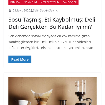
KADIKÖY
NE YİYELİM
NEREDE YİYELİM
SANDVIÇLER
12 Mayıs 2026
Salih Seckin Sevinc
Sosu Taşmış, Eti Kaybolmuş: Deli
Deli Gerçekten Bu Kadar İyi mi?
Son dönemde sosyal medyada en çok karşıma çıkan
sandviççilerden biri Deli Deli oldu.YouTube videoları,
influencer övgüleri, “efsane pastrami” yorumları, akan
Read More