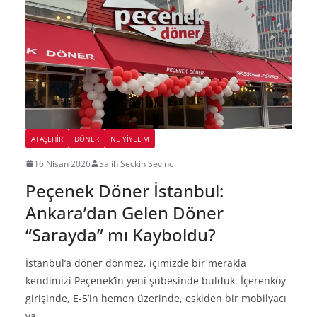
ATAŞEHIR
DÖNER
NE YİYELİM
16 Nisan 2026
Salih Seckin Sevinc
Peçenek Döner İstanbul:
Ankara’dan Gelen Döner
“Sarayda” mı Kayboldu?
İstanbul’a döner dönmez, içimizde bir merakla
kendimizi Peçenek’in yeni şubesinde bulduk. İçerenköy
girişinde, E-5’in hemen üzerinde, eskiden bir mobilyacı
ya