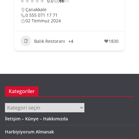
0.0
(0)
₺
₺
₺
₺
Çanakkale
0 555 071 17 71
02 Temmuz 2024
Balık Restoranı
+4
1830
Kategoriler
Kategoriler
İletişim – Künye – Hakkımızda
Harbiyiyorum Almanak