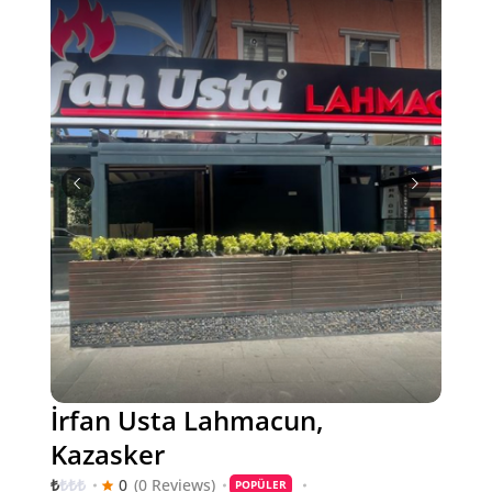
İrfan Usta Lahmacun,
Kazasker
₺
₺
₺
₺
0
(0 Reviews)
POPÜLER