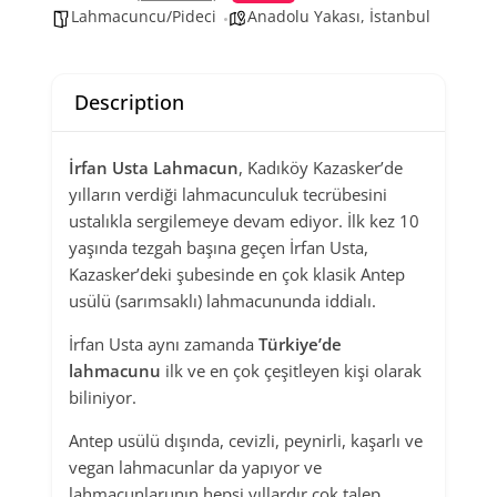
Lahmacuncu/Pideci
Anadolu Yakası
,
İstanbul
Description
İrfan Usta Lahmacun
, Kadıköy Kazasker’de
yılların verdiği lahmacunculuk tecrübesini
ustalıkla sergilemeye devam ediyor. İlk kez 10
yaşında tezgah başına geçen İrfan Usta,
Kazasker’deki şubesinde en çok klasik Antep
usülü (sarımsaklı) lahmacununda iddialı.
İrfan Usta aynı zamanda
Türkiye’de
lahmacunu
ilk ve en çok çeşitleyen kişi olarak
biliniyor.
Antep usülü dışında, cevizli, peynirli, kaşarlı ve
vegan lahmacunlar da yapıyor ve
lahmacunlarunın hepsi yıllardır çok talep