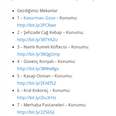
Gezdiğimiz Mekanlar
1 –
Kavurmacı Goze
– Konumu:
http://bit.ly/2PClkwz
2 – Şehzade Cağ Kebap – Konumu:
http://bit.ly/38TYA2U
3 – Namlı Rumeli Köftecisi – Konumu:
http://bit.ly/38QgGmp
4 – Güvenç Konyalı – Konumu:
http://bit.ly/38Ww8gv
5 – Kasap Osman – Konumu:
http://bit.ly/2EAEfS2
6 – Kral Kokoreç – Konumu:
http://bit.ly/2tu3rHz
7 – Merhaba Pastaneleri – Konumu:
http://bit.ly/2Z565iJ