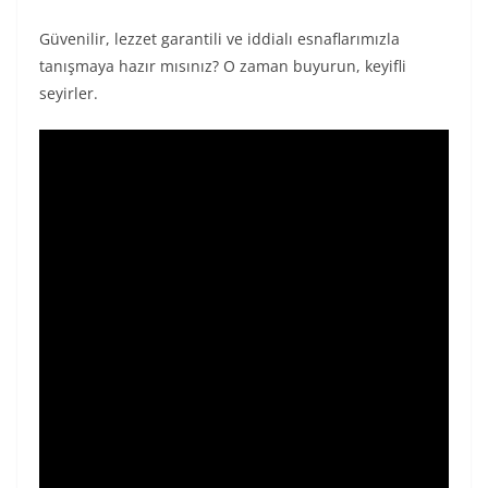
Güvenilir, lezzet garantili ve iddialı esnaflarımızla
tanışmaya hazır mısınız? O zaman buyurun, keyifli
seyirler.