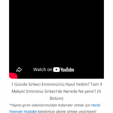
1 Günde Sirkeci Eminönü’nü Nasıl Yedim? Tam 9
Mekan! Eminönü Sirkeci’de Nerede Ne yenir? (9.
Bölüm)
*Yayına giren videolarımızdan haberdar olmak için
Harbi
Yiyorum Youtube
kanalımıza abone olmayı unutmayın!