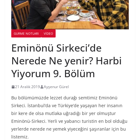
GURME NOTLARI
VIDEO
Eminönü Sirkeci’de
Nerede Ne yenir? Harbi
Yiyorum 9. Bölüm
21 Aralık 2019
Ayşenur Gürel
Bu bölümümüzde lezzet durağı semtimiz Eminönü
Sirkeci. İstanbul’da ve Türkiye’de yaşayan her insanın
bir kere de olsa mutlaka uğradığı bir yer olmuştur
Eminönü-Sirkeci. Yerli ve yabancı turistin en bol olduğu
yerlerde nerede ne yemek yiyeceğini şaşıranlar için bu
listemiz.