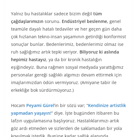
Yalnız bu hastalıklar sadece bizim değil
tüm
çağdaşlarımızın
sorunu.
Endüstriyel beslenme,
genel
teamüle dayalı hatalı tedaviler ve her geçen gün daha
çok hızlanan tekno-insan yaşamının getirdiği konformist
sonuçlar bunlar. Bedenlerimiz, bedenlerimiz olmaz ise
ruh sağlığımız artık tepki veriyor.
Biliyoruz ki aslında
hepimiz hastayız
, ya da bir kronik hastalığın
eşiğindeyiz. Buna rağmen sosyal medyada yarattığımız
personalar gereği sağlıklı algımızı devam ettirmek için
imajlarımızdan ödün vermiyoruz. (Amiyane tabir ile
erkekliğe bok sürdürmüyoruz.)
Hocam
Peyami Gürel
’in bir sözü var; “
Kendinize artistlik
yapmadan yaşayın!
” diye. İşte bugünden itibaren bu
lafzın uygulamasına başlıyoruz. Hastalıklarımızı artık
göz ardı etmeden ve sizlerden de saklamadan bir yola
koyulmak istedik. Bugüne kadar sağlık alanında