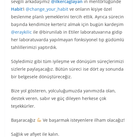
sevgili arkadaşımız
@ilkercaglayan
ın mentörlüğünde
Habit
‘i
@change_your_habit
ve onların kişiye özel
beslenme planlı yemeklerini tercih ettik. Ayrıca sürecin
başında kendimize kerteriz almak için bugün kardeşim
@eraykilic
ile @birunilab in Etiler laboratuvarına gidip
her laboratuvarda yapılmayan fonksiyonel tıp güdümlü
tahlillerimizi yaptırdık.
Söyledimiz gibi tüm iyileşme ve dönüşüm süreçlerimizi
sizlerle paylaşacağız. Bütün süreci ise dört ay sonunda
bir belgesele dönüştüreceğiz.
Bize yol gösteren, yolculuğumuzda yanımızda olan,
destek veren, sabır ve güç dileyen herkese çok
teşekkürler.
Başaracağız
Ve başarmak isteyenlere ilham olacağız!
Sağlık ve afiyet ile kalın.