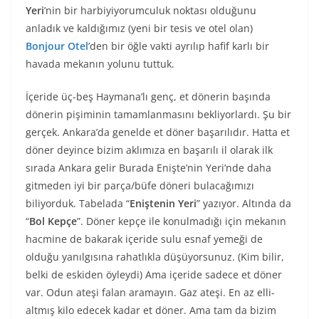
Yeri
’nin bir harbiyiyorumculuk noktası olduğunu
anladık ve kaldığımız (yeni bir tesis ve otel olan)
Bonjour Otel
’den bir öğle vakti ayrılıp hafif karlı bir
havada mekanın yolunu tuttuk.
İçeride üç-beş Haymana’lı genç, et dönerin başında
dönerin pişiminin tamamlanmasını bekliyorlardı. Şu bir
gerçek. Ankara’da genelde et döner başarılıdır. Hatta et
döner deyince bizim aklımıza en başarılı il olarak ilk
sırada Ankara gelir Burada Enişte’nin Yeri’nde daha
gitmeden iyi bir parça/büfe döneri bulacağımızı
biliyorduk. Tabelada “
Eniştenin Yeri
” yazıyor. Altında da
“
Bol Kepçe
”. Döner kepçe ile konulmadığı için mekanın
hacmine de bakarak içeride sulu esnaf yemeği de
olduğu yanılgısına rahatlıkla düşüyorsunuz. (Kim bilir,
belki de eskiden öyleydi) Ama içeride sadece et döner
var. Odun ateşi falan aramayın. Gaz ateşi. En az elli-
altmış kilo edecek kadar et döner. Ama tam da bizim