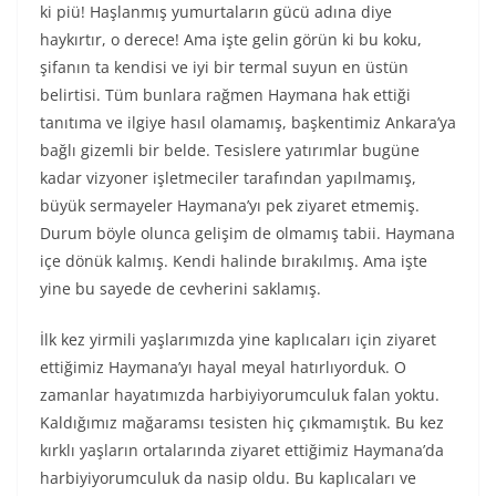
ki piü! Haşlanmış yumurtaların gücü adına diye
haykırtır, o derece! Ama işte gelin görün ki bu koku,
şifanın ta kendisi ve iyi bir termal suyun en üstün
belirtisi. Tüm bunlara rağmen Haymana hak ettiği
tanıtıma ve ilgiye hasıl olamamış, başkentimiz Ankara’ya
bağlı gizemli bir belde. Tesislere yatırımlar bugüne
kadar vizyoner işletmeciler tarafından yapılmamış,
büyük sermayeler Haymana’yı pek ziyaret etmemiş.
Durum böyle olunca gelişim de olmamış tabii. Haymana
içe dönük kalmış. Kendi halinde bırakılmış. Ama işte
yine bu sayede de cevherini saklamış.
İlk kez yirmili yaşlarımızda yine kaplıcaları için ziyaret
ettiğimiz Haymana’yı hayal meyal hatırlıyorduk. O
zamanlar hayatımızda harbiyiyorumculuk falan yoktu.
Kaldığımız mağaramsı tesisten hiç çıkmamıştık. Bu kez
kırklı yaşların ortalarında ziyaret ettiğimiz Haymana’da
harbiyiyorumculuk da nasip oldu. Bu kaplıcaları ve