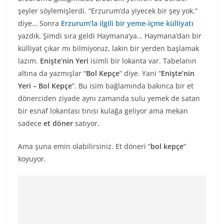
şeyler söylemişlerdi. “Erzurum’da yiyecek bir şey yok.”
diye… Sonra
Erzurum’la ilgili bir yeme-içme külliyatı
yazdık. Şimdi sıra geldi Haymana’ya… Haymana’dan bir
külliyat çıkar mı bilmiyoruz, lakin bir yerden başlamak
lazım.
Enişte’nin Yeri
isimli bir lokanta var. Tabelanın
altına da yazmışlar “
Bol Kepçe
” diye. Yani “
Enişte’nin
Yeri – Bol Kepçe
”. Bu isim bağlamında bakınca bir et
dönerciden ziyade aynı zamanda sulu yemek de satan
bir esnaf lokantası tınısı kulağa geliyor ama mekan
sadece
et döner
satıyor.
Ama şuna emin olabilirsiniz. Et döneri “
bol kepçe
”
koyuyor.