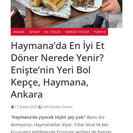
ANKARA
DÖNER
NE YİYELİM
NEREDE YİYELİM
TÜRKIYE
Haymana’da En İyi Et
Döner Nerede Yenir?
Enişte’nin Yeri Bol
Kepçe, Haymana,
Ankara
17 Şubat 2024
Salih Seckin Sevinc
“
Haymana’da yiyecek hiçbir şey yok!
” Bunu biz
demiyoruz, Haymanalılar diyor. Yıllar önce ilk kez
Erzurum’a gittiğimizde Erzurum yerlileri de benzer