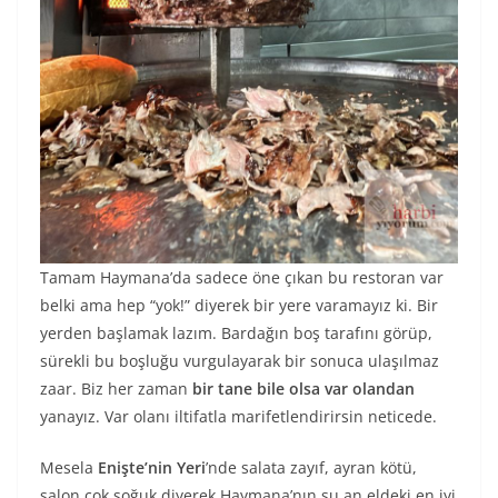
Tamam Haymana’da sadece öne çıkan bu restoran var
belki ama hep “yok!” diyerek bir yere varamayız ki. Bir
yerden başlamak lazım. Bardağın boş tarafını görüp,
sürekli bu boşluğu vurgulayarak bir sonuca ulaşılmaz
zaar. Biz her zaman
bir tane bile olsa var olandan
yanayız. Var olanı iltifatla marifetlendirirsin neticede.
Mesela
Enişte’nin Yeri
’nde salata zayıf, ayran kötü,
salon çok soğuk diyerek Haymana’nın şu an eldeki en iyi