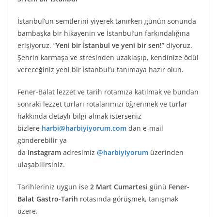
İstanbul’un semtlerini yiyerek tanırken günün sonunda
bambaşka bir hikayenin ve İstanbul’un farkındalığına
erişiyoruz. “
Yeni bir İstanbul ve yeni bir sen!
” diyoruz.
Şehrin karmaşa ve stresinden uzaklaşıp, kendinize ödül
vereceğiniz yeni bir İstanbul’u tanımaya hazır olun.
Fener-Balat lezzet ve tarih rotamıza katılmak ve bundan
sonraki lezzet turları rotalarımızı öğrenmek ve turlar
hakkında detaylı bilgi almak isterseniz
bizlere
harbi@harbiyiyorum.com
dan e-mail
gönderebilir ya
da
Instagram
adresimiz
@harbiyiyorum
üzerinden
ulaşabilirsiniz.
Tarihleriniz uygun ise
2 Mart Cumartesi
günü
Fener-
Balat Gastro-Tarih
rotasında görüşmek, tanışmak
üzere.