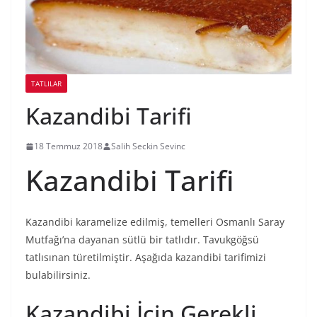
TATLILAR
Kazandibi Tarifi
18 Temmuz 2018
Salih Seckin Sevinc
Kazandibi Tarifi
Kazandibi karamelize edilmiş, temelleri Osmanlı Saray
Mutfağı’na dayanan sütlü bir tatlıdır. Tavukgöğsü
tatlısınan türetilmiştir. Aşağıda kazandibi tarifimizi
bulabilirsiniz.
Kazandibi İçin Gerekli