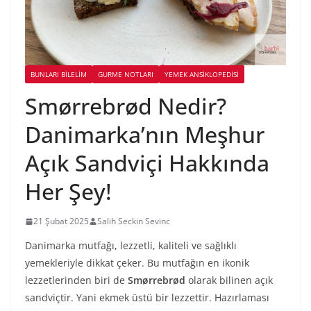
BUNLARI BILELIM
GURME NOTLARI
YEMEK ANSİKLOPEDİSİ
Smørrebrød Nedir?
Danimarka’nın Meşhur
Açık Sandviçi Hakkında
Her Şey!
21 Şubat 2025
Salih Seckin Sevinc
Danimarka mutfağı, lezzetli, kaliteli ve sağlıklı
yemekleriyle dikkat çeker. Bu mutfağın en ikonik
lezzetlerinden biri de
Smørrebrød
olarak bilinen açık
sandviçtir. Yani ekmek üstü bir lezzettir. Hazırlaması