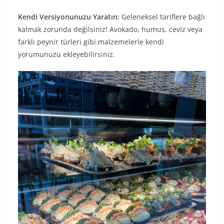
Kendi Versiyonunuzu Yaratın:
Geleneksel tariflere bağlı
kalmak zorunda değilsiniz! Avokado, humus, ceviz veya
farklı peynir türleri gibi malzemelerle kendi
yorumunuzu ekleyebilirsiniz.