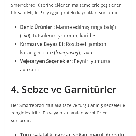
Smørrebrød, üzerine eklenen malzemelerle çeşitlenen
bir sandviçtir. En yaygın protein kaynakları şunlardır:
Deniz Ürünleri:
Marine edilmiş ringa balığı
(
sild
), tütsülenmiş somon, karides
Kırmızı ve Beyaz Et:
Rostbeef, jambon,
karaciğer pate (
leverpostej
), tavuk
Vejetaryen Seçenekler:
Peynir, yumurta,
avokado
4. Sebze ve Garnitürler
Her Smørrebrød mutlaka taze ve turşulanmış sebzelerle
zenginleştirilir. En yaygın kullanılan garnitürler
şunlardır:
Turp, salatalık, pancar, soğan, marul, dereotu