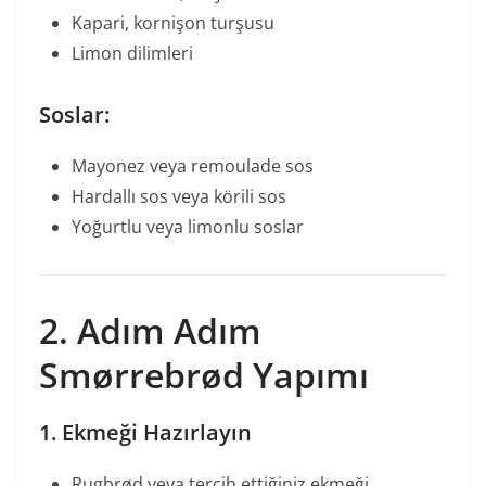
Kapari, kornişon turşusu
Limon dilimleri
Soslar:
Mayonez veya remoulade sos
Hardallı sos veya körili sos
Yoğurtlu veya limonlu soslar
2. Adım Adım
Smørrebrød Yapımı
1. Ekmeği Hazırlayın
Rugbrød veya tercih ettiğiniz ekmeği