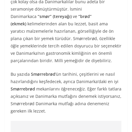
çok kolay olsa da Danimarkalılar bunu adeta bir
seramoniye dönüştürmüştür. İsmini
Danimarkaca
“smør” (tereyağı)
ve
“brød”
(ekmek)
kelimelerinden alan bu lezzet, basit ama
yaratıcı malzemelerle hazırlanan, görselliğiyle de ön
plana çıkan bir yemek türüdür. Smørrebrød, özellikle
öğle yemeklerinde tercih edilen doyurucu bir seçenektir
ve Danimarka’nın gastronomik kimliğinin en önemli
parçalarından biridir. Milli yemeğidir de diyebiliriz.
Bu yazıda
Smørrebrød
’ün tarihini, çeşitlerini ve nasıl
hazırlandığını keşfedecek, ayrıca Danimarka’daki en iyi
Smørrebrød
mekanlarını öğreneceğiz. Eğer farklı tatlara
açıksanız ve Danimarka mutfağını denemek istiyorsanız,
Smørrebrød Danimarka mutfağı adına denemeniz
gereken ilk lezzet.