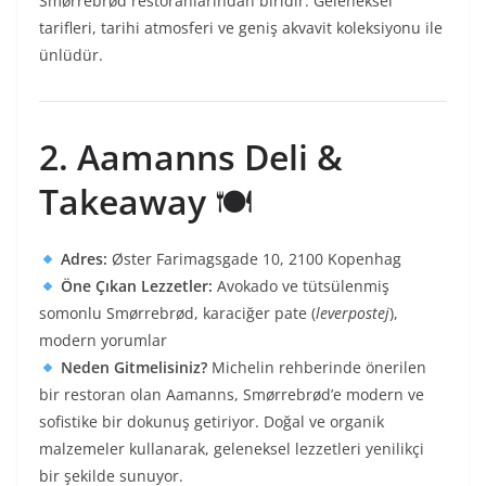
Smørrebrød restoranlarından biridir. Geleneksel
tarifleri, tarihi atmosferi ve geniş akvavit koleksiyonu ile
ünlüdür.
2. Aamanns Deli &
Takeaway
🍽
Adres:
Øster Farimagsgade 10, 2100 Kopenhag
Öne Çıkan Lezzetler:
Avokado ve tütsülenmiş
somonlu Smørrebrød, karaciğer pate (
leverpostej
),
modern yorumlar
Neden Gitmelisiniz?
Michelin rehberinde önerilen
bir restoran olan Aamanns, Smørrebrød’e modern ve
sofistike bir dokunuş getiriyor. Doğal ve organik
malzemeler kullanarak, geleneksel lezzetleri yenilikçi
bir şekilde sunuyor.