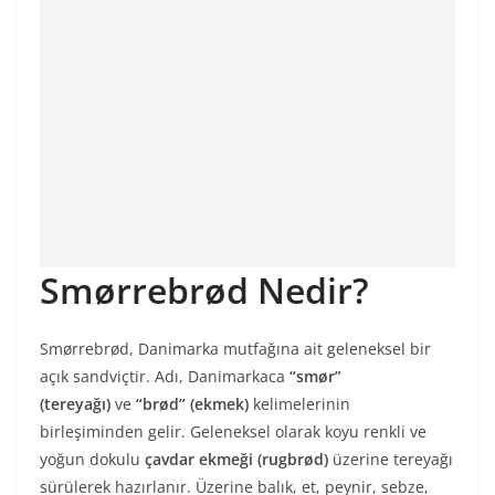
Smørrebrød Nedir?
Smørrebrød, Danimarka mutfağına ait geleneksel bir
açık sandviçtir. Adı, Danimarkaca
“smør”
(tereyağı)
ve
“brød” (ekmek)
kelimelerinin
birleşiminden gelir. Geleneksel olarak koyu renkli ve
yoğun dokulu
çavdar ekmeği (rugbrød)
üzerine tereyağı
sürülerek hazırlanır. Üzerine balık, et, peynir, sebze,