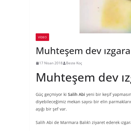
VIDEO
Muhteşem dev ızgara 
17 Nisan 2018
Beste Koç
Muhteşem dev ız
Güç geçmiyor ki
Salih Abi
yeni bir keşif yapmasın
diyebileceğimiz mekan sayısı bir elin parmakların
aşığı bir şef var.
Salih Abi de Marmara Balık’ı ziyaret ederek ızgara 