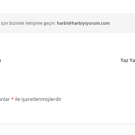
 için bizimle iletişime geçin:
harbi@harbiyiyorum.com
u
Yaz Ya
anlar
*
ile işaretlenmişlerdir