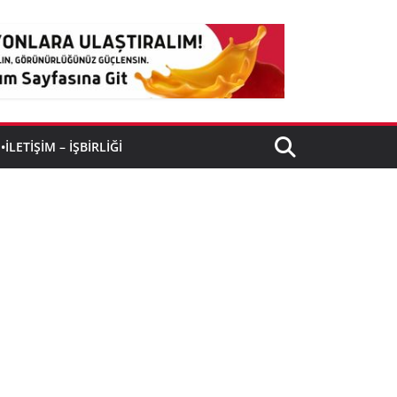
•İLETIŞIM – İŞBIRLIĞI