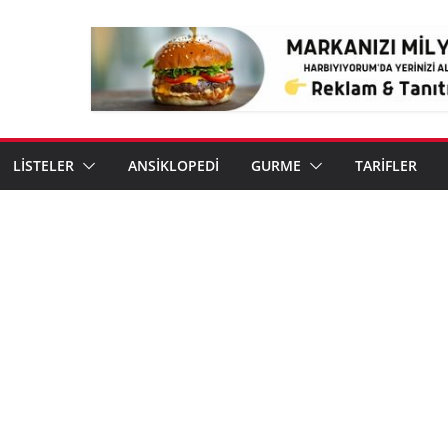
LİSTELER
ANSİKLOPEDİ
GURME
TARİFLER