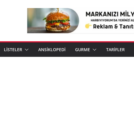
LİSTELER
ANSİKLOPEDİ
GURME
TARİFLER