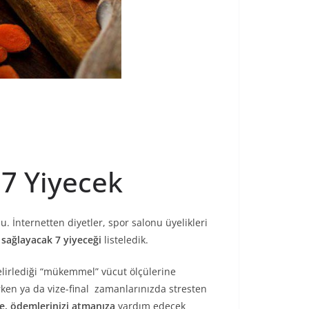
 7 Yiyecek
. İnternetten diyetler, spor salonu üyelikleri
i sağlayacak 7 yiyeceği
listeledik.
elirlediği “mükemmel” vücut ölçülerine
rken ya da vize-final zamanlarınızda stresten
e, ödemlerinizi atmanıza
yardım edecek