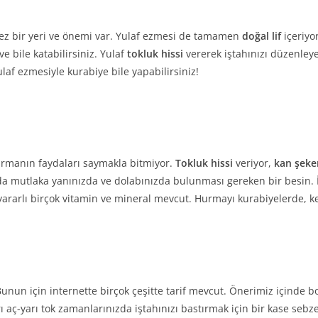
ilmez bir yeri ve önemi var. Yulaf ezmesi de tamamen
doğal lif
içeriyor
ve bile katabilirsiniz. Yulaf
tokluk hissi
vererek iştahınızı düzenle
laf ezmesiyle kurabiye bile yapabilirsiniz!
urmanın faydaları saymakla bitmiyor.
Tokluk hissi
veriyor,
kan şeke
da mutlaka yanınızda ve dolabınızda bulunması gereken bir besin. 
yararlı birçok vitamin ve mineral mevcut. Hurmayı kurabiyelerde, ke
 Bunun için internette birçok çeşitte tarif mevcut. Önerimiz içinde b
Yarı aç-yarı tok zamanlarınızda iştahınızı bastırmak için bir kase se