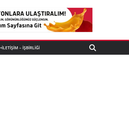
•İLETIŞIM – İŞBIRLIĞI