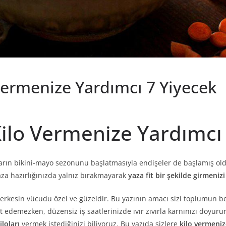
Vermenize Yardımcı 7 Yiyecek
Kilo Vermenize Yardımcı
ların bikini-mayo sezonunu başlatmasıyla endişeler de başlamış oldu
yaza hazırlığınızda yalnız bırakmayarak
yaza fit bir şekilde girmeniz
herkesin vücudu özel ve güzeldir. Bu yazının amacı sizi toplumun b
t edemezken, düzensiz iş saatlerinizde ıvır zıvırla karnınızı doyuru
iloları
vermek istediğinizi biliyoruz. Bu yazıda sizlere
kilo vermeniz