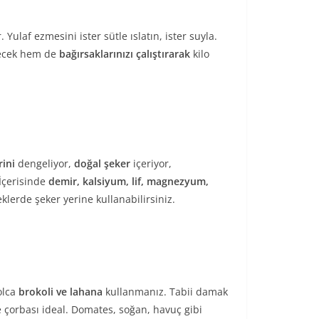
. Yulaf ezmesini ister sütle ıslatın, ister suyla.
yecek hem de
bağırsaklarınızı çalıştırarak
kilo
rini
dengeliyor,
doğal şeker
içeriyor,
İçerisinde
demir, kalsiyum, lif, magnezyum,
klerde şeker yerine kullanabilirsiniz.
olca
brokoli ve lahana
kullanmanız. Tabii damak
bze çorbası ideal. Domates, soğan, havuç gibi