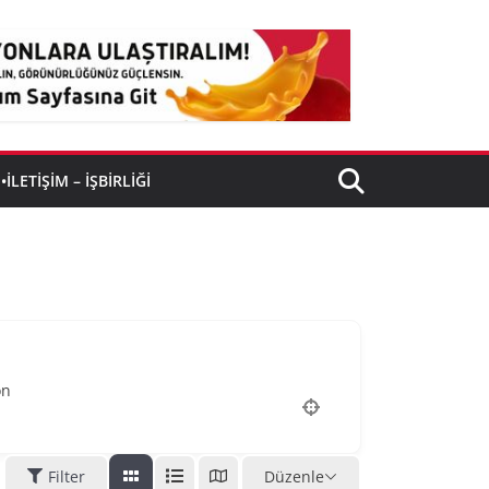
•İLETIŞIM – İŞBIRLIĞI
on
Filter
Düzenle