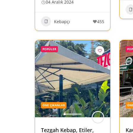
04 Aralık 2024
Kebapçı
455
POPÜLER
PO
ÖNE ÇIKANLAR
ÖNE
Tezgah Kebap, Etiler,
Ka