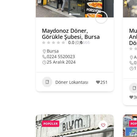
Maydonoz Döner,
Mu
Görükle Şubesi, Bursa
An
Dö
0.0
(0)
₺
₺
₺
₺
Bursa
0224 5520023
A
25 Aralık 2024
0
1
Döner Lokantası
251
3
POPÜLER
POP