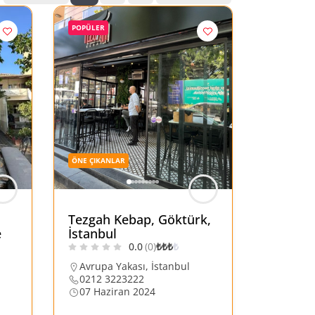
POPÜLER
ÖNE ÇIKANLAR
Tezgah Kebap, Göktürk,
e
İstanbul
0.0
(0)
₺
₺
₺
₺
Avrupa Yakası
,
İstanbul
0212 3223222
07 Haziran 2024