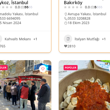
ykoz, İstanbul
Bakırköy
0.0
(0)
₺
₺
₺
₺
0.0
(0)
₺
₺
₺
₺
nadolu Yakası
,
İstanbul
Avrupa Yakası
,
İstanbul
533 6694095
0533 3208828
5 Nisan 2024
18 Ekim 2023
Kahvaltı Mekanı
+1
İtalyan Mutfağı
+1
765
2810
ÜLER
POPÜLER