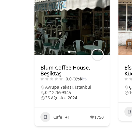
Blum Coffee House,
Ef
Beşiktaş
Kü
0.0
(0)
₺
₺
₺
₺
Avrupa Yakası
,
İstanbul
Ç
02122699345
1
26 Ağustos 2024
Cafe
+1
1750