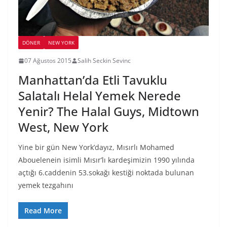
DÖNER
NEW YORK
07 Ağustos 2015
Salih Seckin Sevinc
Manhattan’da Etli Tavuklu
Salatalı Helal Yemek Nerede
Yenir? The Halal Guys, Midtown
West, New York
Yine bir gün New York’dayız, Mısırlı Mohamed
Abouelenein isimli Mısır’lı kardeşimizin 1990 yılında
açtığı 6.caddenin 53.sokağı kestiği noktada bulunan
yemek tezgahını
Read More