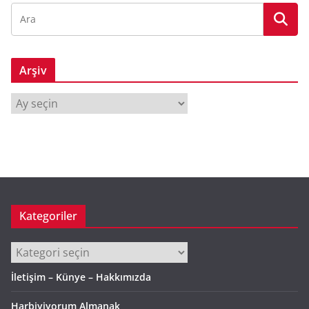
Arşiv
A
r
ş
i
v
Kategoriler
Kategoriler
İletişim – Künye – Hakkımızda
Harbiyiyorum Almanak