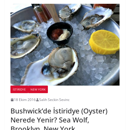
İSTIRIDYE
NEW YORK
18 Ekim 2016
Salih Seckin Sevinc
Bushwick’de İstiridye (Oyster)
Nerede Yenir? Sea Wolf,
Brooklyn, New York