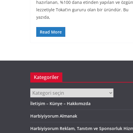
hazırlanan, %100 dana etinden yapılan ve özgü
lezzetiyle Tokat’ın gururu olan bir üründür. Bu
yazıda,
Read More
Kategoriler
Kategoriler
İletişim – Künye – Hakkımızda
Harbiyiyorum Almanak
Harbiyiyorum Reklam, Tanıtım ve Sponsorluk Hizm