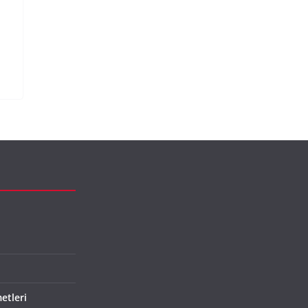
n
etleri