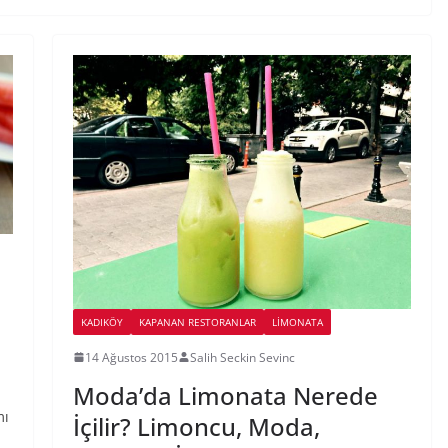
KADIKÖY
KAPANAN RESTORANLAR
LIMONATA
14 Ağustos 2015
Salih Seckin Sevinc
Moda’da Limonata Nerede
mı
İçilir? Limoncu, Moda,