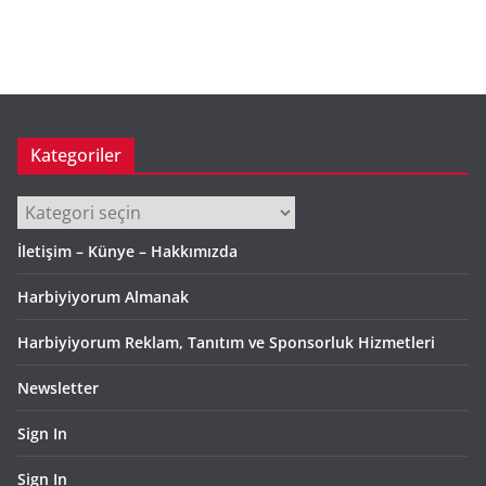
r
ş
i
v
Kategoriler
Kategoriler
İletişim – Künye – Hakkımızda
Harbiyiyorum Almanak
Harbiyiyorum Reklam, Tanıtım ve Sponsorluk Hizmetleri
Newsletter
Sign In
Sign In