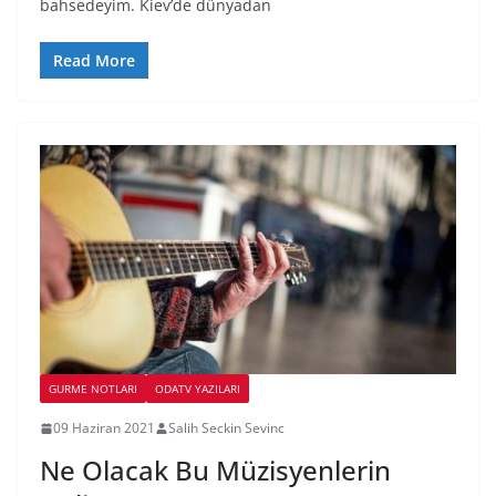
bahsedeyim. Kiev’de dünyadan
Read More
GURME NOTLARI
ODATV YAZILARI
09 Haziran 2021
Salih Seckin Sevinc
Ne Olacak Bu Müzisyenlerin