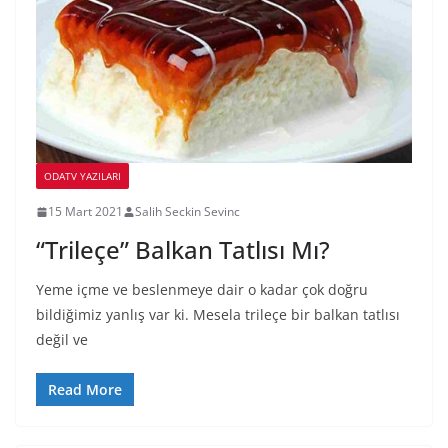
ODATV YAZILARI
15 Mart 2021
Salih Seckin Sevinc
“Trileçe” Balkan Tatlısı Mı?
Yeme içme ve beslenmeye dair o kadar çok doğru
bildiğimiz yanlış var ki. Mesela trileçe bir balkan tatlısı
değil ve
Read More