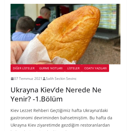
DIĞER LISTELER
GURME NOTLARI
LİSTELER
ODATV YAZILARI
07 Temmuz 2021
Salih Seckin Sevinc
Ukrayna Kiev’de Nerede Ne
Yenir? -1.Bölüm
Kiev Lezzet Rehberi Geçtiğimiz hafta Ukrayna’daki
gastronomi devriminden bahsetmiştim. Bu hafta da
Ukrayna Kiev ziyaretimde gezdiğim restoranlardan