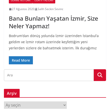
GURME NOTLARI
ODATV YAZILARI
27 Ağustos 2020
Salih Seckin Sevinc
Bana Bunları Yaşatan İzmir, Size
Neler Yapmaz!
Bodrum’dan dönüş yolunda İzmir üzerinden İstanbul’a
geldim ve İzmir rotam üzerinde keşfettiğim yeni
yerlerden sizlere de bahsetmek isterim. İlk durağımız
Read More
Arşiv
A