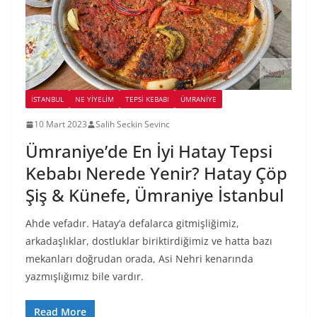
İSTANBUL
NE YİYELİM
TEPSI KEBABI
ÜMRANIYE
10 Mart 2023
Salih Seckin Sevinc
Ümraniye’de En İyi Hatay Tepsi
Kebabı Nerede Yenir? Hatay Çöp
Şiş & Künefe, Ümraniye İstanbul
Ahde vefadır. Hatay’a defalarca gitmişliğimiz,
arkadaşlıklar, dostluklar biriktirdiğimiz ve hatta bazı
mekanları doğrudan orada, Asi Nehri kenarında
yazmışlığımız bile vardır.
Read More