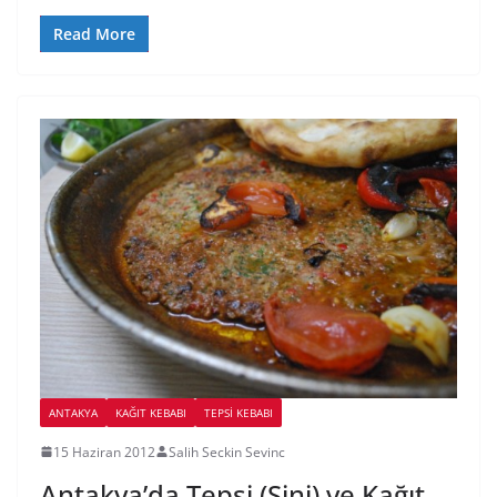
Read More
ANTAKYA
KAĞIT KEBABI
TEPSI KEBABI
15 Haziran 2012
Salih Seckin Sevinc
Antakya’da Tepsi (Sini) ve Kağıt