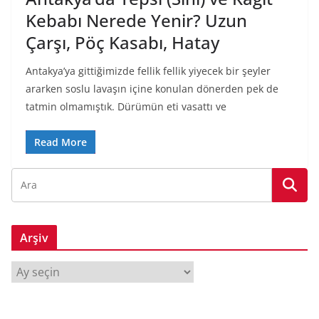
Kebabı Nerede Yenir? Uzun
Çarşı, Pöç Kasabı, Hatay
Antakya’ya gittiğimizde fellik fellik yiyecek bir şeyler
ararken soslu lavaşın içine konulan dönerden pek de
tatmin olmamıştık. Dürümün eti vasattı ve
Read More
Arşiv
A
r
ş