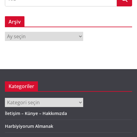
Arşiv
A
r
ş
i
v
Kategoriler
Kategoriler
İletişim – Künye – Hakkımızda
Harbiyiyorum Almanak