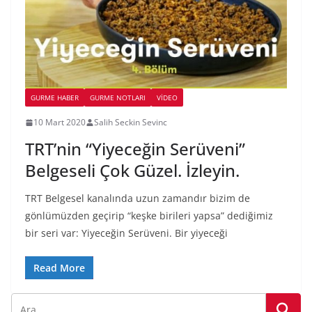
GURME HABER
GURME NOTLARI
VIDEO
10 Mart 2020
Salih Seckin Sevinc
TRT’nin “Yiyeceğin Serüveni”
Belgeseli Çok Güzel. İzleyin.
TRT Belgesel kanalında uzun zamandır bizim de
gönlümüzden geçirip “keşke birileri yapsa” dediğimiz
bir seri var: Yiyeceğin Serüveni. Bir yiyeceği
Read More