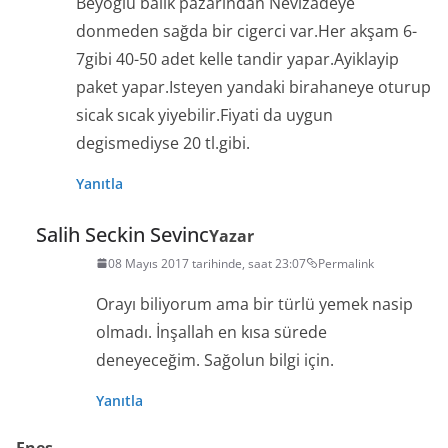
Beyoğlu balik pazarindan Nevizadeye
donmeden sağda bir cigerci var.Her akşam 6-
7gibi 40-50 adet kelle tandir yapar.Ayiklayip
paket yapar.Isteyen yandaki birahaneye oturup
sicak sıcak yiyebilir.Fiyati da uygun
degismediyse 20 tl.gibi.
Yanıtla
Salih Seckin Sevinc
Yazar
08 Mayıs 2017 tarihinde, saat 23:07
Permalink
Orayı biliyorum ama bir türlü yemek nasip
olmadı. İnşallah en kısa sürede
deneyeceğim. Sağolun bilgi için.
Yanıtla
Enes