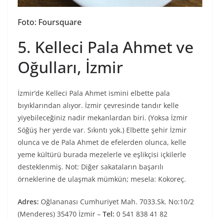
Foto: Foursquare
5. Kelleci Pala Ahmet ve
Oğulları, İzmir
İzmir’de Kelleci Pala Ahmet ismini elbette pala
bıyıklarından alıyor. İzmir çevresinde tandır kelle
yiyebileceğiniz nadir mekanlardan biri. (Yoksa İzmir
Söğüş her yerde var. Sıkıntı yok.) Elbette şehir İzmir
olunca ve de Pala Ahmet de efelerden olunca, kelle
yeme kültürü burada mezelerle ve eşlikçisi içkilerle
desteklenmiş. Not: Diğer sakataların başarılı
örneklerine de ulaşmak mümkün; mesela: Kokoreç.
Adres:
Oğlananası Cumhuriyet Mah. 7033.Sk. No:10/2
(Menderes) 35470 İzmir –
Tel:
0 541 838 41 82