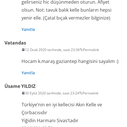
gelirseniz hic düşünmeden oturun. Afiyet
olsun. Not: tavuk balık kelle bunların hepsi
yenir elle. (Çatal bıçak vermezler bilginize)
Yanıtla
Vatandas
12 Ocak 2020 tarihinde, saat 23:36
Permalink
Hocam k.maraş gaziantep hangisini sayalım :)
Yanıtla
Üsame YILDIZ
30 Eylül 2020 tarihinde, saat 23:24
Permalink
Türkiye’nin en iyi kellecisi Akın Kelle ve
Çorbacısıdır
Yiğidin Harmanı Sivas’tadır