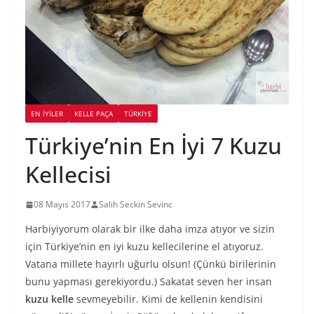
EN İYILER
KELLE PAÇA
TÜRKIYE
Türkiye’nin En İyi 7 Kuzu
Kellecisi
08 Mayıs 2017
Salih Seckin Sevinc
Harbiyiyorum olarak bir ilke daha imza atıyor ve sizin
için Türkiye’nin en iyi kuzu kellecilerine el atıyoruz.
Vatana millete hayırlı uğurlu olsun! (Çünkü birilerinin
bunu yapması gerekiyordu.) Sakatat seven her insan
kuzu kelle
sevmeyebilir. Kimi de kellenin kendisini