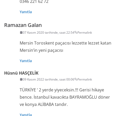
0346 221 62 72
Yanıtla
Ramazan Galan
07 Kasım 2020 tarihinde, saat 22:54
Permalink
Mersin Toroskent paçacısı lezzette lezzet katan
Mersin’in yeni paçacısı
Yanıtla
Hüsnü HASÇELİK
09 Kasım 2022 tarihinde, saat 00:06
Permalink
TÜRKİYE ‘ 2 yerde yiyeceksin.!!! Gerisi hikaye
bence. İstanbul kavacıkta BAYRAMOĞLU döner
ve konya ALİBABA tandır.
Yanıtla