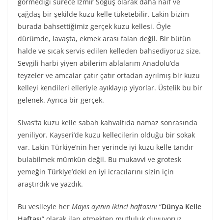
görmediği sürece İzmir Söğüş olarak daha naif ve
çağdaş bir şekilde kuzu kelle tüketebilir. Lakin bizim
burada bahsettiğimiz gerçek kuzu kellesi. Öyle
dürümde, lavaşta, ekmek arası falan değil. Bir bütün
halde ve sıcak servis edilen kelleden bahsediyoruz size.
Sevgili harbi yiyen abilerim ablalarım Anadolu’da
teyzeler ve amcalar çatır çatır ortadan ayrılmış bir kuzu
kelleyi kendileri elleriyle ayıklayıp yiyorlar. Üstelik bu bir
gelenek. Ayrıca bir gerçek.
Sivas’ta kuzu kelle sabah kahvaltıda namaz sonrasında
yeniliyor. Kayseri’de kuzu kellecilerin olduğu bir sokak
var. Lakin Türkiye’nin her yerinde iyi kuzu kelle tandır
bulabilmek mümkün değil. Bu mukavvi ve grotesk
yemeğin Türkiye’deki en iyi icracılarını sizin için
araştırdık ve yazdık.
Bu vesileyle her
Mayıs ayının ikinci haftasını
“
Dünya Kelle
Haftası
” olarak ilan etmekten mutluluk duyuyoruz.