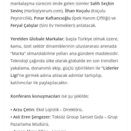
markalaşma sürecini önde gelen isimler
Salih Seçkin
Sevinç
(Harbiyiyorum.com),
İlhan Koçulu
(Koçulu
Peynircilik),
Pınar Kaftancıoğlu
(İpek Hanım Çiftliği) ve
Feryal Çalışlar
(Sini Ev Yemekleri) anlatacak.
Yerelden Globale Markalar
; başta Türkiye olmak üzere,
kamu, özel sektör dinamiklerinin uluslararası arenada
“Marka” olma/olabilme yolları ana gündem maddesidir.
Teknoloji çağında ülke olarak globalde en son trendleri
yakalama, donanımlı ekip, güçlü işbirlikleri ile
“Liderler
Ligi”
ne girmek adına atılacak adımlar tartışılıp,
katılımcılar ile paylaşılacaktır.
Konferans konuşmacıları
ise şu şekilde;
• Arzu Çetin:
Ekol Lojistik – Direktörü,
• Aslı Eren Şengezer:
Toksöz Group Sanset Gıda – Grup
Pazarlama Müdürü,