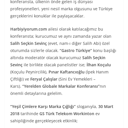
konferansta, ülkenin önde gelen iş dünyası
profesyonelleri, yeni nesil marka olgusunu ve Türkiye
gerçeklerini konuklar ile paylaşacaklar.
Harbiyiyorum.com
ailesi olarak katılacağımız bu
konferansta; kurucumuz ve aynı zamanda yazar olan
Salih Seçkin Sevinç
(evet, nam-ı diğer Salih Abi) özel
oturumda sizlerle olacak.
“Gastro Türkiye”
konu başlığı
altında moderatör olacak kurucumuz
Salih Seçkin
Sevinç
ile birlikte olacak panelistler ise;
İlhan Koçulu
(Koçulu Peynircilik),
Pınar Kaftancıoğlu
(İpek Hanım
Çiftliği) ve
Feryal Çalışlar
(Sini Ev Yemekleri –
Kars).
“Yerelden Globale Markalar Konferansı”
nın
önemli detaylarına gelelim.
“Yeşil Çimlere Karşı Marka Çığlığı”
sloganıyla,
30 Mart
2018
tarihinde
GS Türk Telekom Workinton
ev
sahipliğinde gerçekleşecek etkinlik;