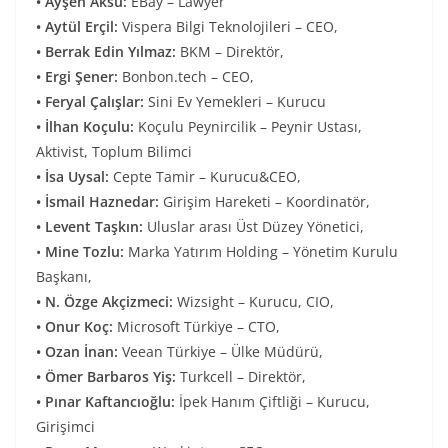
• Ayşen Aksu:
EBay – Lawyer
• Aytül Erçil:
Vispera Bilgi Teknolojileri – CEO,
• Berrak Edin Yılmaz:
BKM – Direktör,
• Ergi Şener:
Bonbon.tech – CEO,
• Feryal Çalışlar:
Sini Ev Yemekleri – Kurucu
• İlhan Koçulu:
Koçulu Peynircilik – Peynir Ustası,
Aktivist, Toplum Bilimci
• İsa Uysal:
Cepte Tamir – Kurucu&CEO,
• İsmail Haznedar:
Girişim Hareketi – Koordinatör,
• Levent Taşkın:
Uluslar arası Üst Düzey Yönetici,
•
Mine Tozlu:
Marka Yatırım Holding – Yönetim Kurulu
Başkanı,
• N. Özge Akçizmeci:
Wizsight – Kurucu, CIO,
• Onur Koç:
Microsoft Türkiye – CTO,
• Ozan İnan:
Veean Türkiye – Ülke Müdürü,
• Ömer Barbaros Yiş:
Turkcell – Direktör,
• Pınar Kaftancıoğlu:
İpek Hanım Çiftliği – Kurucu,
Girişimci