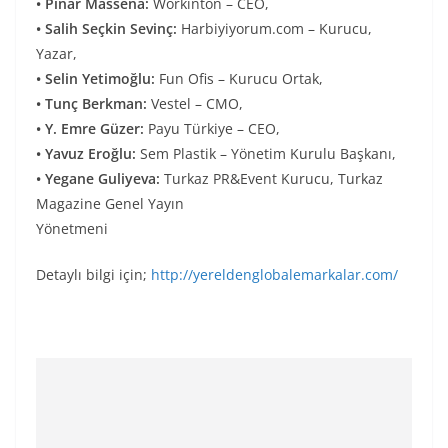
• Pınar Massena:
Workinton – CEO,
• Salih Seçkin Sevinç:
Harbiyiyorum.com – Kurucu,
Yazar,
• Selin Yetimoğlu:
Fun Ofis – Kurucu Ortak,
• Tunç Berkman:
Vestel – CMO,
• Y. Emre Güzer:
Payu Türkiye – CEO,
• Yavuz Eroğlu:
Sem Plastik – Yönetim Kurulu Başkanı,
• Yegane Guliyeva:
Turkaz PR&Event Kurucu, Turkaz
Magazine Genel Yayın
Yönetmeni
Detaylı bilgi için;
http://yereldenglobalemarkalar.com/