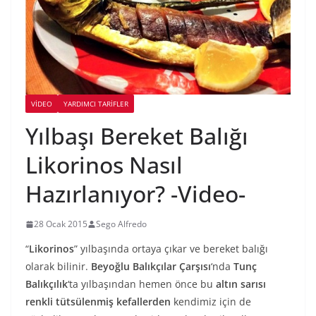
VIDEO
YARDIMCI TARIFLER
Yılbaşı Bereket Balığı
Likorinos Nasıl
Hazırlanıyor? -Video-
28 Ocak 2015
Sego Alfredo
“
Likorinos
” yılbaşında ortaya çıkar ve bereket balığı
olarak bilinir.
Beyoğlu Balıkçılar Çarşısı
‘nda
Tunç
Balıkçılık
‘ta yılbaşından hemen önce bu
altın sarısı
renkli tütsülenmiş kefallerden
kendimiz için de