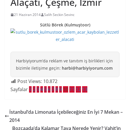
Alaçatı, Çeşme, İzmir
21 Haziran 2014
Salih Seckin Sevinc
Sütlü Börek (Kulmuştoor)
Harbiyiyorum’da reklam ve tanıtım iş birlikleri için
bizimle iletişime geçin:
harbi@harbiyiyorum.com
Post Views:
10.872
Sayfalar
1
2
3
4
5
6
7
8
9
10
11
12
13
İstanbul’da Limonata İçebileceğiniz En İyi 7 Mekan –
2014
Bozcaada’da Kalamar Tava Nerede Yenir? Vahit’in