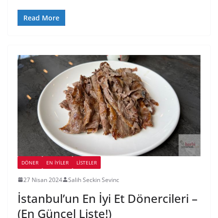
Read More
DÖNER
EN İYILER
LİSTELER
27 Nisan 2024
Salih Seckin Sevinc
İstanbul’un En İyi Et Dönercileri –
(En Güncel Liste!)