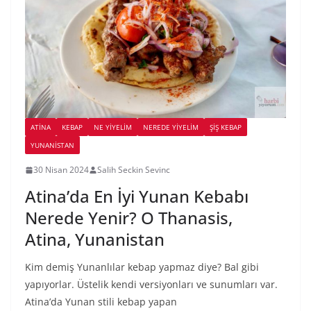
ATINA
KEBAP
NE YİYELİM
NEREDE YİYELİM
ŞIŞ KEBAP
YUNANISTAN
30 Nisan 2024
Salih Seckin Sevinc
Atina’da En İyi Yunan Kebabı
Nerede Yenir? O Thanasis,
Atina, Yunanistan
Kim demiş Yunanlılar kebap yapmaz diye? Bal gibi
yapıyorlar. Üstelik kendi versiyonları ve sunumları var.
Atina’da Yunan stili kebap yapan