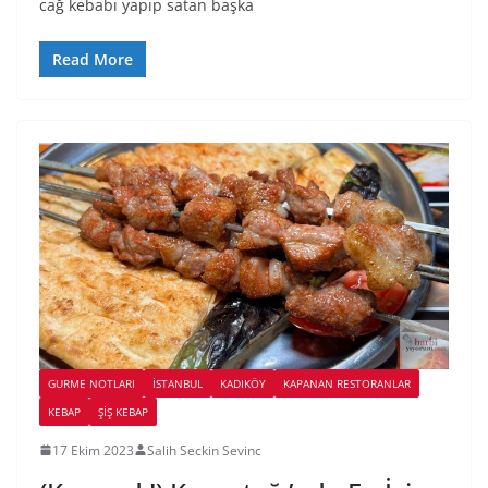
cağ kebabı yapıp satan başka
Read More
GURME NOTLARI
İSTANBUL
KADIKÖY
KAPANAN RESTORANLAR
KEBAP
ŞIŞ KEBAP
17 Ekim 2023
Salih Seckin Sevinc