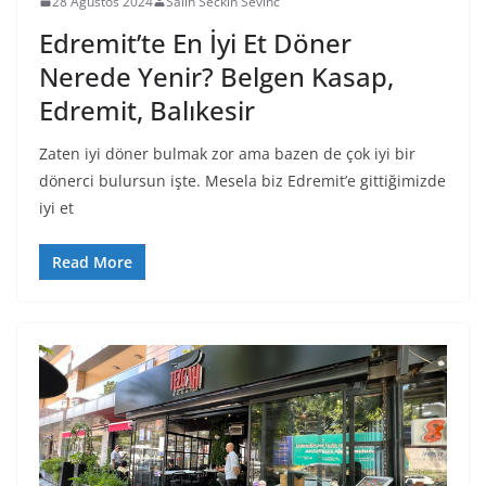
28 Ağustos 2024
Salih Seckin Sevinc
Edremit’te En İyi Et Döner
Nerede Yenir? Belgen Kasap,
Edremit, Balıkesir
Zaten iyi döner bulmak zor ama bazen de çok iyi bir
dönerci bulursun işte. Mesela biz Edremit’e gittiğimizde
iyi et
Read More