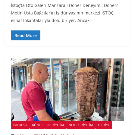
İstoç’ta Oto Galeri Manzaralı Döner Deneyimi: Dönerci
Metin Usta Bağcılar’ın iş dünyasının merkezi İSTOÇ,
esnaf lokantalarıyla dolu bir yer. Ancak
Read More
BALIKESIR
DÖNER
NE YİYELİM
NEREDE YİYELİM
TÜRKIYE