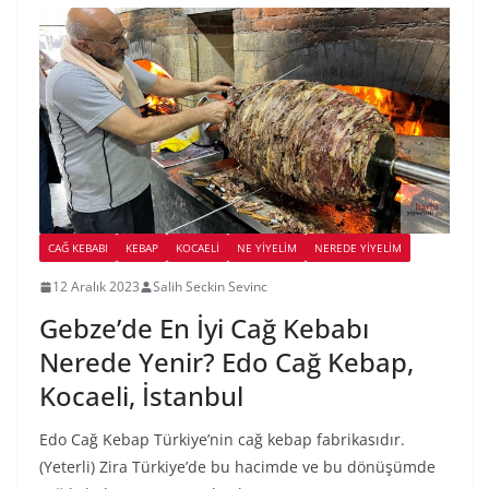
CAĞ KEBABI
KEBAP
KOCAELI
NE YİYELİM
NEREDE YİYELİM
12 Aralık 2023
Salih Seckin Sevinc
Gebze’de En İyi Cağ Kebabı
Nerede Yenir? Edo Cağ Kebap,
Kocaeli, İstanbul
Edo Cağ Kebap Türkiye’nin cağ kebap fabrikasıdır.
(Yeterli) Zira Türkiye’de bu hacimde ve bu dönüşümde