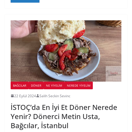
BAĞCILAR
DÖNER
NE YİYELİM
NEREDE YİYELİM
22 Eylül 2024
Salih Seckin Sevinc
İSTOÇ’da En İyi Et Döner Nerede
Yenir? Dönerci Metin Usta,
Bağcılar, İstanbul