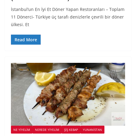
İstanbul’un En İyi Et Döner Yapan Restoranları – Toplam
11 Dönerci- Türkiye üç tarafı denizlerle çevrili bir döner
ülkesi. Et
Read More
NE YİYELİM
NEREDE YİYELİM
ŞIŞ KEBAP
YUNANISTAN