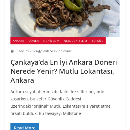
ANKARA
DÖNER
NE YİYELİM
NEREDE YİYELİM
TÜRKIYE
11 Kasım 2024
Salih Seckin Sevinc
Çankaya’da En İyi Ankara Döneri
Nerede Yenir? Mutlu Lokantası,
Ankara
Ankara seyahatlerimizde farklı lezzetler peşinde
koşarken, bu sefer Güvenlik Caddesi
üzerindeki “orijinal” Mutlu Lokantası’nı ziyaret etme
fırsatı bulduk. Bu tavsiyeyi Millstone
Read More