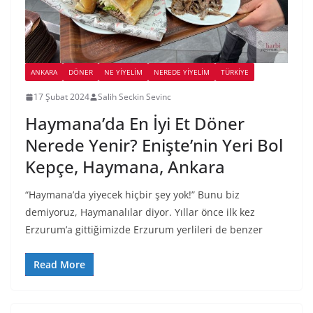
ANKARA
DÖNER
NE YİYELİM
NEREDE YİYELİM
TÜRKIYE
17 Şubat 2024
Salih Seckin Sevinc
Haymana’da En İyi Et Döner
Nerede Yenir? Enişte’nin Yeri Bol
Kepçe, Haymana, Ankara
“Haymana’da yiyecek hiçbir şey yok!” Bunu biz
demiyoruz, Haymanalılar diyor. Yıllar önce ilk kez
Erzurum’a gittiğimizde Erzurum yerlileri de benzer
Read More