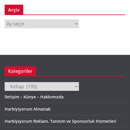
Arşiv
A
r
ş
i
v
Kategoriler
Kategoriler
İletişim – Künye – Hakkımızda
Harbiyiyorum Almanak
Harbiyiyorum Reklam, Tanıtım ve Sponsorluk Hizmetleri