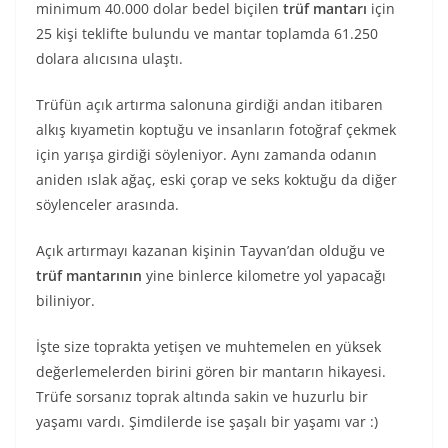
minimum 40.000 dolar bedel biçilen
trüf mantarı
için
25 kişi teklifte bulundu ve mantar toplamda 61.250
dolara alıcısına ulaştı.
Trüfün açık artırma salonuna girdiği andan itibaren
alkış kıyametin koptuğu ve insanların fotoğraf çekmek
için yarışa girdiği söyleniyor. Aynı zamanda odanın
aniden ıslak ağaç, eski çorap ve seks koktuğu da diğer
söylenceler arasında.
Açık artırmayı kazanan kişinin Tayvan’dan olduğu ve
trüf mantarının
yine binlerce kilometre yol yapacağı
biliniyor.
İşte size toprakta yetişen ve muhtemelen en yüksek
değerlemelerden birini gören bir mantarın hikayesi.
Trüfe sorsanız toprak altında sakin ve huzurlu bir
yaşamı vardı. Şimdilerde ise şaşalı bir yaşamı var :)