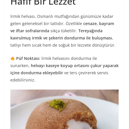
Hafif Bir Lezzet
İrmik helvası, Osmanlı mutfağından günümüze kadar
gelen geleneksel bir tatlıdır. Özellikle
cenaze, bayram
ve iftar sofralarında
sıkça tüketilir.
Tereyağında
kavrulmuş irmik ve şekerin dondurma ile buluşması
,
tatlıyı hem sıcak hem de soğuk bir lezzete dönüştürür.
Püf Noktası:
İrmik helvasını dondurma ile
sunarken,
helvayı kaseye koyup ortasını çukur yaparak
içine dondurma ekleyebilir
ve ters çevirerek servis
edebilirsiniz.