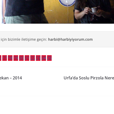
 için bizimle iletişime geçin:
harbi@harbiyiyorum.com
6
17
18
19
20
21
22
23
24
25
Mekan – 2014
Urfa’da Soslu Pirzola Ner