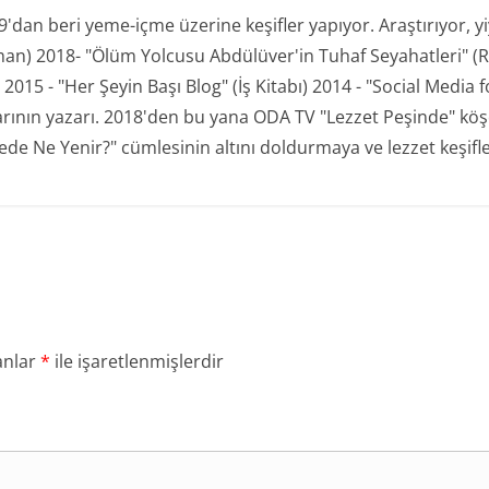
an beri yeme-içme üzerine keşifler yapıyor. Araştırıyor, yiyo
man) 2018- "Ölüm Yolcusu Abdülüver'in Tuhaf Seyahatleri" (R
15 - "Her Şeyin Başı Blog" (İş Kitabı) 2014 - "Social Media for
plarının yazarı. 2018'den bu yana ODA TV "Lezzet Peşinde" kö
de Ne Yenir?" cümlesinin altını doldurmaya ve lezzet keşifl
anlar
*
ile işaretlenmişlerdir