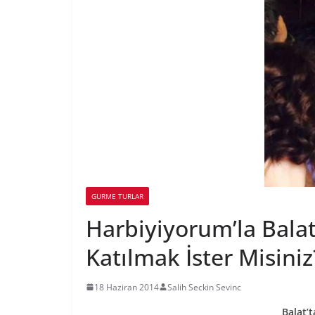
GURME TURLAR
Harbiyiyorum’la Balat
Katılmak İster Misiniz
18 Haziran 2014
Salih Seckin Sevinc
Balat’