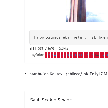
Harbiyiyorum’da reklam ve tanıtım iş birlikleri
Post Views:
15.942
Sayfalar
1
2
3
4
5
6
7
8
9
10
11
12
13
14
15
1
İstanbul’da Kokteyl İçebileceğiniz En İyi 7 
Salih Seckin Sevinc