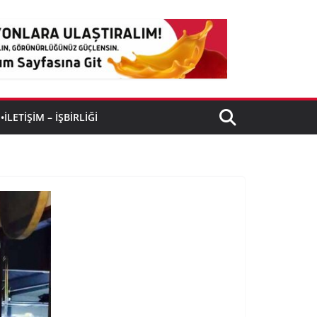
•İLETIŞIM – İŞBIRLIĞI