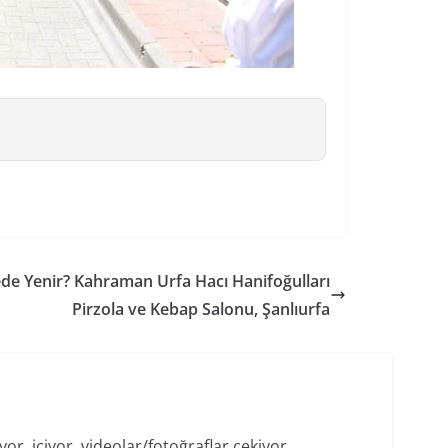
ede Yenir? Kahraman Urfa Hacı Hanifoğulları
Pirzola ve Kebap Salonu, Şanlıurfa
r, içiyor, videolar/fotoğraflar çekiyor,