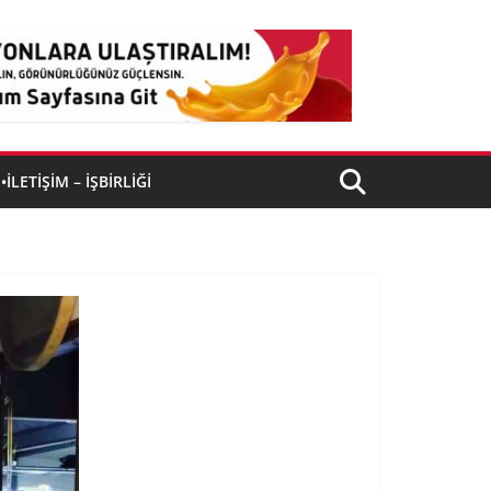
•İLETIŞIM – İŞBIRLIĞI