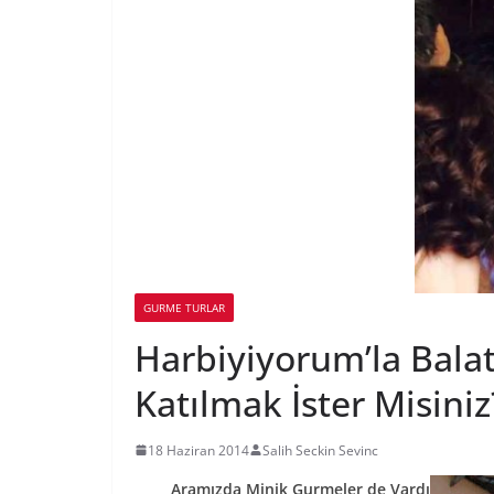
GURME TURLAR
Harbiyiyorum’la Balat
Katılmak İster Misiniz
18 Haziran 2014
Salih Seckin Sevinc
Aramızda Minik Gurmeler de Vardı