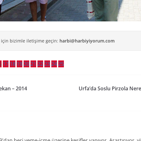
 için bizimle iletişime geçin:
harbi@harbiyiyorum.com
6
17
18
19
20
21
22
23
24
25
Mekan – 2014
Urfa’da Soslu Pirzola Ner
an beri yeme-içme üzerine keşifler yapıyor. Araştırıyor, yiyo