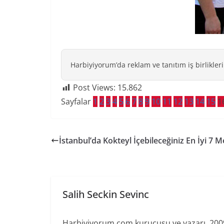
Harbiyiyorum’da reklam ve tanıtım iş birlikleri
Post Views:
15.862
Sayfalar
1
2
3
4
5
6
7
8
9
10
11
12
13
14
15
1
İstanbul’da Kokteyl İçebileceğiniz En İyi 7 
Salih Seckin Sevinc
Harbiyiyorum.com kurucusu ve yazarı. 2009'd