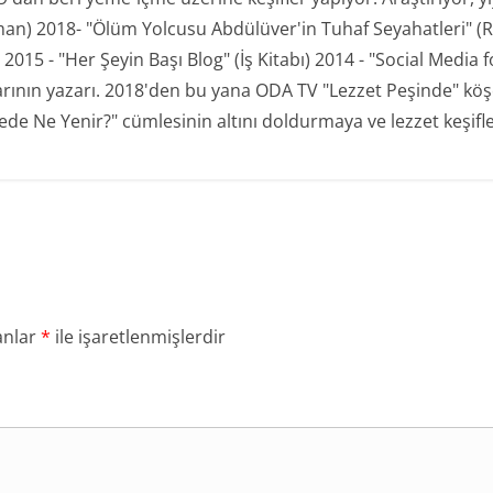
man) 2018- "Ölüm Yolcusu Abdülüver'in Tuhaf Seyahatleri" (R
15 - "Her Şeyin Başı Blog" (İş Kitabı) 2014 - "Social Media for
plarının yazarı. 2018'den bu yana ODA TV "Lezzet Peşinde" kö
de Ne Yenir?" cümlesinin altını doldurmaya ve lezzet keşifl
anlar
*
ile işaretlenmişlerdir