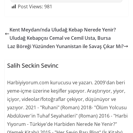
Post Views:
981
Kent Meydanı’nda Uludağ Kebap Nerede Yenir?
Uludağ Kebapçısı Cemal ve Cemil Usta, Bursa
Laz Böreği Yüzünden Yunanistan ile Savaş Çıkar Mı?
Salih Seckin Sevinc
Harbiyiyorum.com kurucusu ve yazarı. 2009'dan beri
yeme-içme üzerine keşifler yapıyor. Araştırıyor, yiyor,
içiyor, videolar/fotoğraflar çekiyor, düşünüyor ve
yazıyor. 2021 - "Ruhani" (Roman) 2018- "Ölüm Yolcusu
Abdülüver'in Tuhaf Seyahatleri" (Roman) 2016 - "Harbi
Yiyorum - Türkiye'de Harbiden Nerede Ne Yenir?"
(Yemek Kitabı) 2015 - "Her Şeyin Başı Blog" (İş Kitabı)