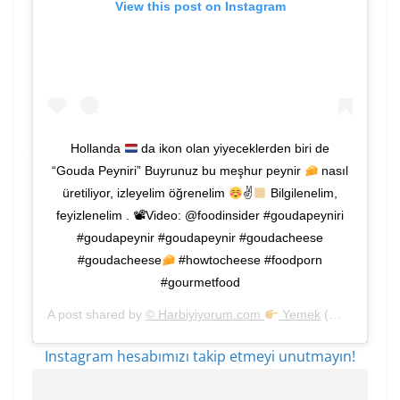
View this post on Instagram
Hollanda
da ikon olan yiyeceklerden biri de
“Gouda Peyniri” Buyrunuz bu meşhur peynir
nasıl
üretiliyor, izleyelim öğrenelim
✌
Bilgilenelim,
feyizlenelim . 📽Video: @foodinsider #goudapeyniri
#goudapeynir #goudapeynir #goudacheese
#goudacheese
#howtocheese #foodporn
#gourmetfood
A post shared by
© Harbiyiyorum.com
Yemek
(@harbiyiyorum) on
Instagram hesabımızı takip etmeyi unutmayın!