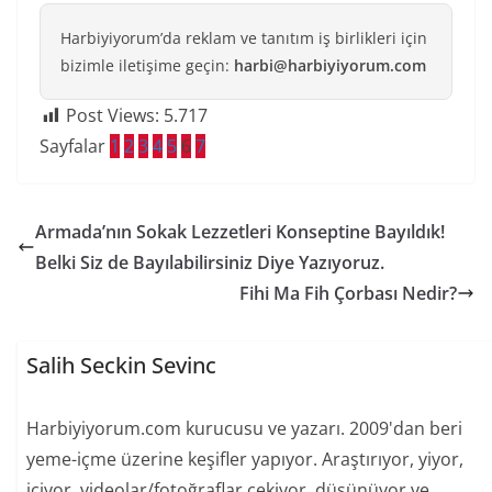
Harbiyiyorum’da reklam ve tanıtım iş birlikleri için
bizimle iletişime geçin:
harbi@harbiyiyorum.com
Post Views:
5.717
Sayfalar
1
2
3
4
5
6
7
Armada’nın Sokak Lezzetleri Konseptine Bayıldık!
Belki Siz de Bayılabilirsiniz Diye Yazıyoruz.
Fihi Ma Fih Çorbası Nedir?
Salih Seckin Sevinc
Harbiyiyorum.com kurucusu ve yazarı. 2009'dan beri
yeme-içme üzerine keşifler yapıyor. Araştırıyor, yiyor,
içiyor, videolar/fotoğraflar çekiyor, düşünüyor ve