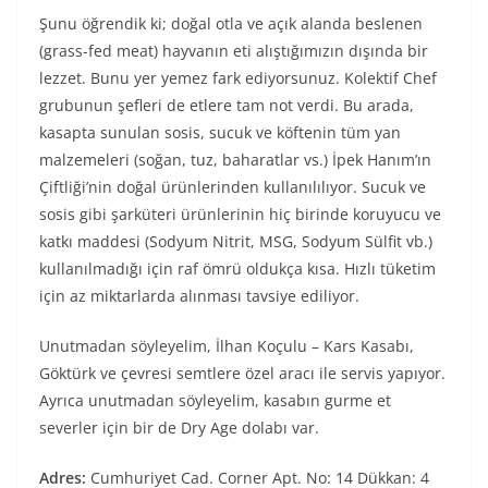
Şunu öğrendik ki; doğal otla ve açık alanda beslenen
(grass-fed meat) hayvanın eti alıştığımızın dışında bir
lezzet. Bunu yer yemez fark ediyorsunuz. Kolektif Chef
grubunun şefleri de etlere tam not verdi. Bu arada,
kasapta sunulan sosis, sucuk ve köftenin tüm yan
malzemeleri (soğan, tuz, baharatlar vs.) İpek Hanım’ın
Çiftliği’nin doğal ürünlerinden kullanılılıyor. Sucuk ve
sosis gibi şarküteri ürünlerinin hiç birinde koruyucu ve
katkı maddesi (Sodyum Nitrit, MSG, Sodyum Sülfit vb.)
kullanılmadığı için raf ömrü oldukça kısa. Hızlı tüketim
için az miktarlarda alınması tavsiye ediliyor.
Unutmadan söyleyelim, İlhan Koçulu – Kars Kasabı,
Göktürk ve çevresi semtlere özel aracı ile servis yapıyor.
Ayrıca unutmadan söyleyelim, kasabın gurme et
severler için bir de Dry Age dolabı var.
Adres:
Cumhuriyet Cad. Corner Apt. No: 14 Dükkan: 4