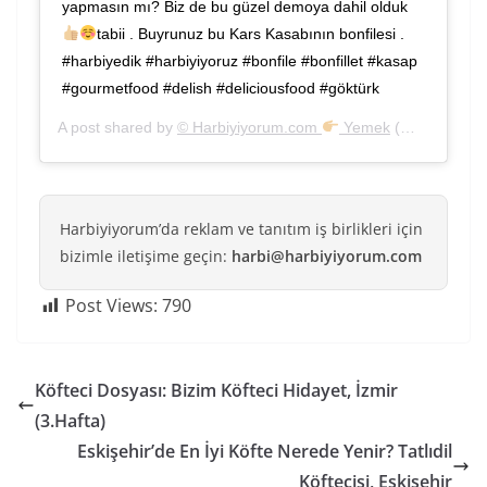
yapmasın mı? Biz de bu güzel demoya dahil olduk
tabii . Buyrunuz bu Kars Kasabının bonfilesi .
#harbiyedik #harbiyiyoruz #bonfile #bonfillet #kasap
#gourmetfood #delish #deliciousfood #göktürk
A post shared by
© Harbiyiyorum.com
Yemek
(@harbiyiyorum) on
Harbiyiyorum’da reklam ve tanıtım iş birlikleri için
bizimle iletişime geçin:
harbi@harbiyiyorum.com
Post Views:
790
Köfteci Dosyası: Bizim Köfteci Hidayet, İzmir
(3.Hafta)
Eskişehir’de En İyi Köfte Nerede Yenir? Tatlıdil
Köftecisi, Eskişehir