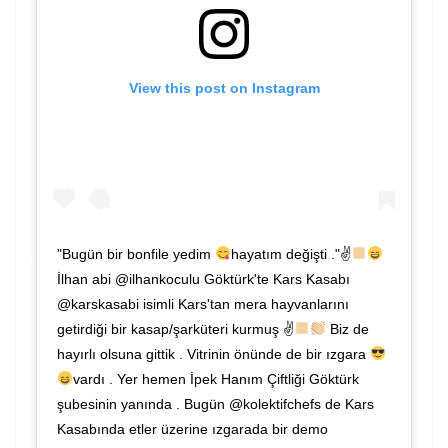
View this post on Instagram
"Bugün bir bonfile yedim
hayatım değişti ."✌
İlhan abi @ilhankoculu Göktürk'te Kars Kasabı
@karskasabi isimli Kars'tan mera hayvanlarını
getirdiği bir kasap/şarküteri kurmuş ✌
Biz de
hayırlı olsuna gittik . Vitrinin önünde de bir ızgara
vardı . Yer hemen İpek Hanım Çiftliği Göktürk
şubesinin yanında . Bugün @kolektifchefs de Kars
Kasabında etler üzerine ızgarada bir demo