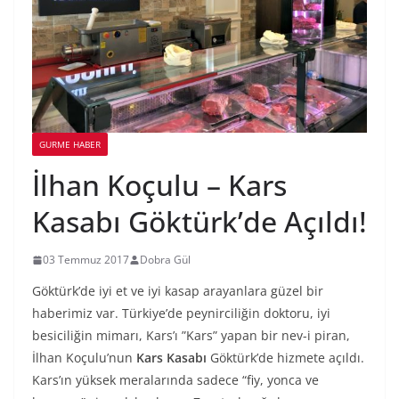
GURME HABER
İlhan Koçulu – Kars
Kasabı Göktürk’de Açıldı!
03 Temmuz 2017
Dobra Gül
Göktürk’de iyi et ve iyi kasap arayanlara güzel bir
haberimiz var. Türkiye’de peynirciliğin doktoru, iyi
besiciliğin mimarı, Kars’ı ”Kars” yapan bir nev-i piran,
İlhan Koçulu’nun
Kars Kasabı
Göktürk’de hizmete açıldı.
Kars’ın yüksek meralarında sadece “fiy, yonca ve