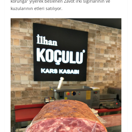
korunga” yiyerek beslenen Zavot ırkı sığırlarının ve
kuzularının etleri satılıyor.