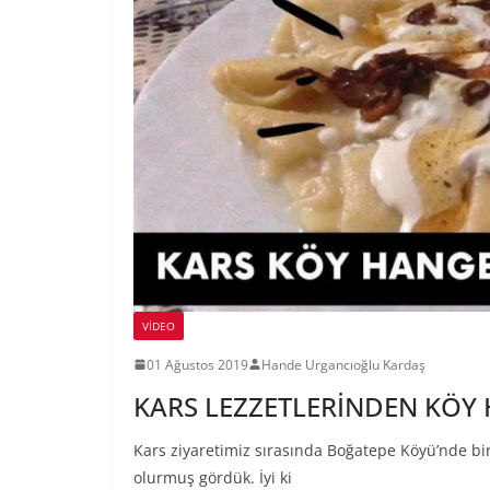
VIDEO
01 Ağustos 2019
Hande Urgancıoğlu Kardaş
KARS LEZZETLERİNDEN KÖY H
Kars ziyaretimiz sırasında Boğatepe Köyü’nde bir 
olurmuş gördük. İyi ki